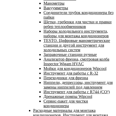
Манометры
Вакуумметры
Соединители трубок кондиционера без
пайки
Щетки, гребенки для чистки и правки
ребер теплообменников
Наборы холодильного инструмента,
наборы для монтажа кондиционеров
TESTO. Цифровые манометрические
станции и другой инструмент для
холодильных систем
Заправочные станции ручные
Анализатор фреона, смотровая колба
Inspector Wigam HVAC
Мойки для кондиционеров Wipcool
Инструмент для работы с R-32
Переходники для фреона
Ниппели, депрессоры, инструмент для
замены ниппелей под давлением
Инструмент для работы с R744 (CO²)
Дренажные помпы Wipcool
Сервис-пакет для чистки
кондиционера
Расходные материалы для монтажа
кондиционеров. Инструмент для монтажа