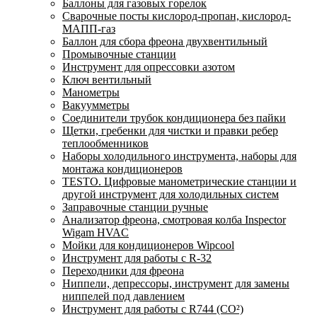
Баллоны для газовых горелок
Сварочные посты кислород-пропан, кислород-
МАПП-газ
Баллон для сбора фреона двухвентильный
Промывочные станции
Инструмент для опрессовки азотом
Ключ вентильный
Манометры
Вакуумметры
Соединители трубок кондиционера без пайки
Щетки, гребенки для чистки и правки ребер
теплообменников
Наборы холодильного инструмента, наборы для
монтажа кондиционеров
TESTO. Цифровые манометрические станции и
другой инструмент для холодильных систем
Заправочные станции ручные
Анализатор фреона, смотровая колба Inspector
Wigam HVAC
Мойки для кондиционеров Wipcool
Инструмент для работы с R-32
Переходники для фреона
Ниппели, депрессоры, инструмент для замены
ниппелей под давлением
Инструмент для работы с R744 (CO²)