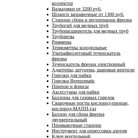
коллектор
Вальцовки от 3200 руб.
Шланги заправочные от 1300 руб.
Станции сбора и регенерации фреона
Трубогиб для медных труб
Труборасширитель для медных труб
Труборезы
Риммеры
Термометры холодильные
Ультрафиолетовый течеискатель
фреона
Течеискатель фреона электронный
Адаптеры, штуцеры, шаровые вентили
Горелки для пайки
Горелки Bernzomatic
Припои и флюсы
Аксессуары для пайки
Баллоны для газовых горелок
Сварочные посты кислород-пропан,
кислород-МАПП-газ
Баллон для сбора фреона
двухвентильный
Промывочные станции
Инструмент для опрессовки азотом
Ключ вентильный