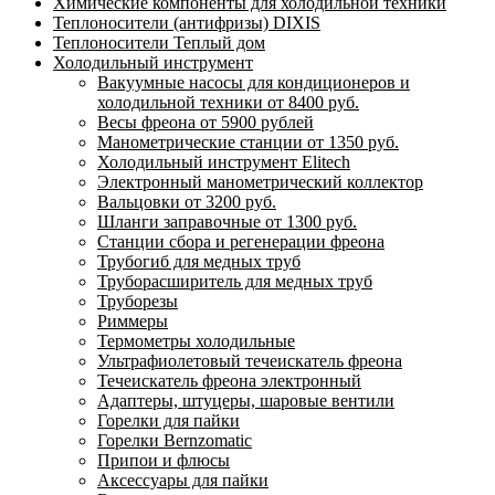
Химические компоненты для холодильной техники
Теплоносители (антифризы) DIXIS
Теплоносители Теплый дом
Холодильный инструмент
Вакуумные насосы для кондиционеров и
холодильной техники от 8400 руб.
Весы фреона от 5900 рублей
Манометрические станции от 1350 руб.
Холодильный инструмент Elitech
Электронный манометрический коллектор
Вальцовки от 3200 руб.
Шланги заправочные от 1300 руб.
Станции сбора и регенерации фреона
Трубогиб для медных труб
Труборасширитель для медных труб
Труборезы
Риммеры
Термометры холодильные
Ультрафиолетовый течеискатель фреона
Течеискатель фреона электронный
Адаптеры, штуцеры, шаровые вентили
Горелки для пайки
Горелки Bernzomatic
Припои и флюсы
Аксессуары для пайки