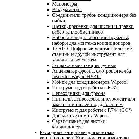
Манометры
Вакуумметры
Соединители трубок кондиционера без
пайки
Щетки, гребенки для чистки и правки
ребер теплообменников
Наборы холодильного инструмента,
наборы для монтажа кондиционеров
TESTO. Цифровые манометрические
станции и другой инструмент для
холодильных систем
Заправочные станции ручные
Анализатор фреона, смотровая колба
Inspector Wigam HVAC
Мойки для кондиционеров Wipcool
Инструмент для работы с R-32
Переходники для фреона
Ниппели, депрессоры, инструмент для
замены ниппелей под давлением
Инструмент для работы с R744 (CO²)
Дренажные помпы Wipcool
Сервис-пакет для чистки
кондиционера
Расходные материалы для монтажа
кондиционеров. Инструмент для монтажа