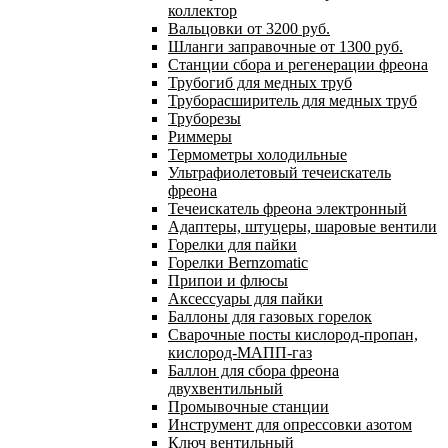
коллектор
Вальцовки от 3200 руб.
Шланги заправочные от 1300 руб.
Станции сбора и регенерации фреона
Трубогиб для медных труб
Труборасширитель для медных труб
Труборезы
Риммеры
Термометры холодильные
Ультрафиолетовый течеискатель
фреона
Течеискатель фреона электронный
Адаптеры, штуцеры, шаровые вентили
Горелки для пайки
Горелки Bernzomatic
Припои и флюсы
Аксессуары для пайки
Баллоны для газовых горелок
Сварочные посты кислород-пропан,
кислород-МАПП-газ
Баллон для сбора фреона
двухвентильный
Промывочные станции
Инструмент для опрессовки азотом
Ключ вентильный