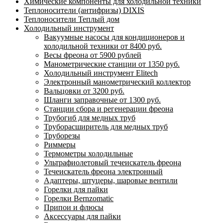
Химические компоненты для холодильной техники
Теплоносители (антифризы) DIXIS
Теплоносители Теплый дом
Холодильный инструмент
Вакуумные насосы для кондиционеров и
холодильной техники от 8400 руб.
Весы фреона от 5900 рублей
Манометрические станции от 1350 руб.
Холодильный инструмент Elitech
Электронный манометрический коллектор
Вальцовки от 3200 руб.
Шланги заправочные от 1300 руб.
Станции сбора и регенерации фреона
Трубогиб для медных труб
Труборасширитель для медных труб
Труборезы
Риммеры
Термометры холодильные
Ультрафиолетовый течеискатель фреона
Течеискатель фреона электронный
Адаптеры, штуцеры, шаровые вентили
Горелки для пайки
Горелки Bernzomatic
Припои и флюсы
Аксессуары для пайки