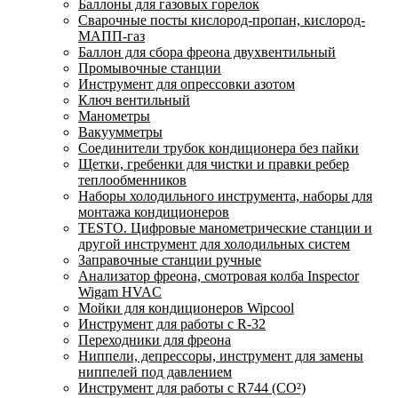
Баллоны для газовых горелок
Сварочные посты кислород-пропан, кислород-
МАПП-газ
Баллон для сбора фреона двухвентильный
Промывочные станции
Инструмент для опрессовки азотом
Ключ вентильный
Манометры
Вакуумметры
Соединители трубок кондиционера без пайки
Щетки, гребенки для чистки и правки ребер
теплообменников
Наборы холодильного инструмента, наборы для
монтажа кондиционеров
TESTO. Цифровые манометрические станции и
другой инструмент для холодильных систем
Заправочные станции ручные
Анализатор фреона, смотровая колба Inspector
Wigam HVAC
Мойки для кондиционеров Wipcool
Инструмент для работы с R-32
Переходники для фреона
Ниппели, депрессоры, инструмент для замены
ниппелей под давлением
Инструмент для работы с R744 (CO²)