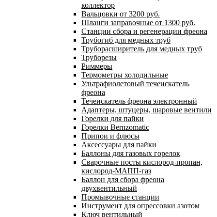
коллектор
Вальцовки от 3200 руб.
Шланги заправочные от 1300 руб.
Станции сбора и регенерации фреона
Трубогиб для медных труб
Труборасширитель для медных труб
Труборезы
Риммеры
Термометры холодильные
Ультрафиолетовый течеискатель
фреона
Течеискатель фреона электронный
Адаптеры, штуцеры, шаровые вентили
Горелки для пайки
Горелки Bernzomatic
Припои и флюсы
Аксессуары для пайки
Баллоны для газовых горелок
Сварочные посты кислород-пропан,
кислород-МАПП-газ
Баллон для сбора фреона
двухвентильный
Промывочные станции
Инструмент для опрессовки азотом
Ключ вентильный