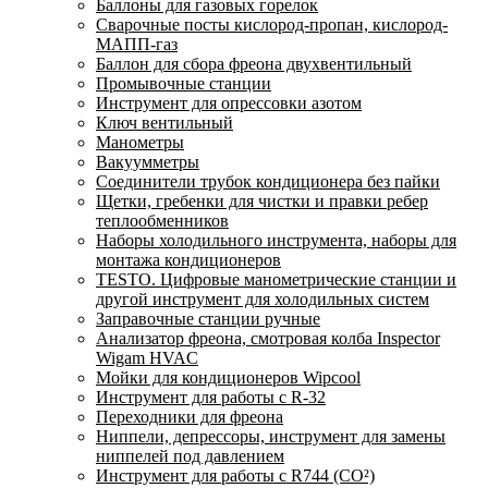
Баллоны для газовых горелок
Сварочные посты кислород-пропан, кислород-
МАПП-газ
Баллон для сбора фреона двухвентильный
Промывочные станции
Инструмент для опрессовки азотом
Ключ вентильный
Манометры
Вакуумметры
Соединители трубок кондиционера без пайки
Щетки, гребенки для чистки и правки ребер
теплообменников
Наборы холодильного инструмента, наборы для
монтажа кондиционеров
TESTO. Цифровые манометрические станции и
другой инструмент для холодильных систем
Заправочные станции ручные
Анализатор фреона, смотровая колба Inspector
Wigam HVAC
Мойки для кондиционеров Wipcool
Инструмент для работы с R-32
Переходники для фреона
Ниппели, депрессоры, инструмент для замены
ниппелей под давлением
Инструмент для работы с R744 (CO²)