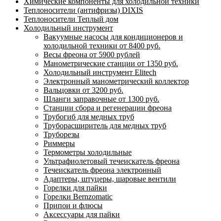
Химические компоненты для холодильной техники
Теплоносители (антифризы) DIXIS
Теплоносители Теплый дом
Холодильный инструмент
Вакуумные насосы для кондиционеров и
холодильной техники от 8400 руб.
Весы фреона от 5900 рублей
Манометрические станции от 1350 руб.
Холодильный инструмент Elitech
Электронный манометрический коллектор
Вальцовки от 3200 руб.
Шланги заправочные от 1300 руб.
Станции сбора и регенерации фреона
Трубогиб для медных труб
Труборасширитель для медных труб
Труборезы
Риммеры
Термометры холодильные
Ультрафиолетовый течеискатель фреона
Течеискатель фреона электронный
Адаптеры, штуцеры, шаровые вентили
Горелки для пайки
Горелки Bernzomatic
Припои и флюсы
Аксессуары для пайки