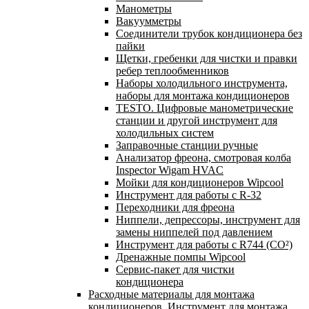
Манометры
Вакуумметры
Соединители трубок кондиционера без
пайки
Щетки, гребенки для чистки и правки
ребер теплообменников
Наборы холодильного инструмента,
наборы для монтажа кондиционеров
TESTO. Цифровые манометрические
станции и другой инструмент для
холодильных систем
Заправочные станции ручные
Анализатор фреона, смотровая колба
Inspector Wigam HVAC
Мойки для кондиционеров Wipcool
Инструмент для работы с R-32
Переходники для фреона
Ниппели, депрессоры, инструмент для
замены ниппелей под давлением
Инструмент для работы с R744 (CO²)
Дренажные помпы Wipcool
Сервис-пакет для чистки
кондиционера
Расходные материалы для монтажа
кондиционеров. Инструмент для монтажа