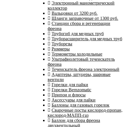
Электронный манометрический
коллектор
Вальцовки от 3200 руб.
Шланги заправочные от 1300 руб.
Станции сбора и регенерации
фреона
Трубогиб для медных труб
Труборасширитель для медных труб
Труборезы
Риммеры
Термометры холодильные
Ультрафиолетовый течеискатель
фреона
Течеискатель фреона электронный
Адаптеры, штуцеры, шаровые
вентили
Горелки для пайки
Горелки Bernzomatic
Припои и флюсы
Аксессуары для пайки
Баллоны для газовых горелок
Сварочные посты кислород-пропан,
кислород-МАПП-газ
Баллон для сбора фреона
двухвентильный