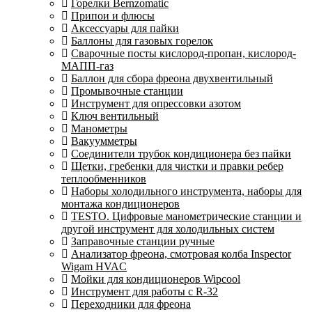
Горелки Bernzomatic
Припои и флюсы
Аксессуары для пайки
Баллоны для газовых горелок
Сварочные посты кислород-пропан, кислород-
МАПП-газ
Баллон для сбора фреона двухвентильный
Промывочные станции
Инструмент для опрессовки азотом
Ключ вентильный
Манометры
Вакуумметры
Соединители трубок кондиционера без пайки
Щетки, гребенки для чистки и правки ребер
теплообменников
Наборы холодильного инструмента, наборы для
монтажа кондиционеров
TESTO. Цифровые манометрические станции и
другой инструмент для холодильных систем
Заправочные станции ручные
Анализатор фреона, смотровая колба Inspector
Wigam HVAC
Мойки для кондиционеров Wipcool
Инструмент для работы с R-32
Переходники для фреона