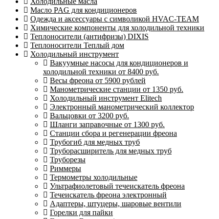
Холодильные масла
Масло PAG для кондиционеров
Одежда и аксессуары с символикой HVAC-TEAM
Химические компоненты для холодильной техники
Теплоносители (антифризы) DIXIS
Теплоносители Теплый дом
Холодильный инструмент
Вакуумные насосы для кондиционеров и
холодильной техники от 8400 руб.
Весы фреона от 5900 рублей
Манометрические станции от 1350 руб.
Холодильный инструмент Elitech
Электронный манометрический коллектор
Вальцовки от 3200 руб.
Шланги заправочные от 1300 руб.
Станции сбора и регенерации фреона
Трубогиб для медных труб
Труборасширитель для медных труб
Труборезы
Риммеры
Термометры холодильные
Ультрафиолетовый течеискатель фреона
Течеискатель фреона электронный
Адаптеры, штуцеры, шаровые вентили
Горелки для пайки