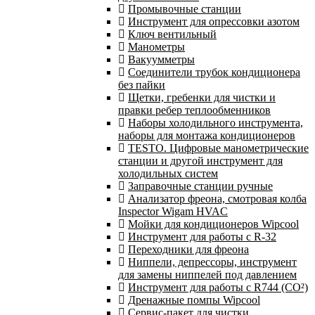
Промывочные станции
Инструмент для опрессовки азотом
Ключ вентильный
Манометры
Вакуумметры
Соединители трубок кондиционера
без пайки
Щетки, гребенки для чистки и
правки ребер теплообменников
Наборы холодильного инструмента,
наборы для монтажа кондиционеров
TESTO. Цифровые манометрические
станции и другой инструмент для
холодильных систем
Заправочные станции ручные
Анализатор фреона, смотровая колба
Inspector Wigam HVAC
Мойки для кондиционеров Wipcool
Инструмент для работы с R-32
Переходники для фреона
Ниппели, депрессоры, инструмент
для замены ниппелей под давлением
Инструмент для работы с R744 (CO²)
Дренажные помпы Wipcool
Сервис-пакет для чистки