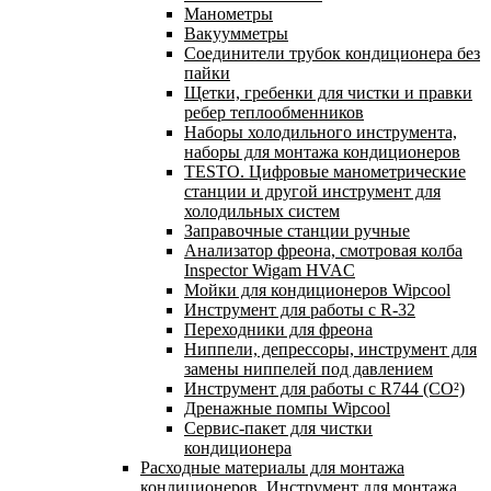
Манометры
Вакуумметры
Соединители трубок кондиционера без
пайки
Щетки, гребенки для чистки и правки
ребер теплообменников
Наборы холодильного инструмента,
наборы для монтажа кондиционеров
TESTO. Цифровые манометрические
станции и другой инструмент для
холодильных систем
Заправочные станции ручные
Анализатор фреона, смотровая колба
Inspector Wigam HVAC
Мойки для кондиционеров Wipcool
Инструмент для работы с R-32
Переходники для фреона
Ниппели, депрессоры, инструмент для
замены ниппелей под давлением
Инструмент для работы с R744 (CO²)
Дренажные помпы Wipcool
Сервис-пакет для чистки
кондиционера
Расходные материалы для монтажа
кондиционеров. Инструмент для монтажа