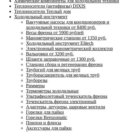
Химические компоненты для холодильной техники
Теплоносители (антифризы) DIXIS
Теплоносители Теплый дом
Холодильный инструмент
Вакуумные насосы для кондиционеров и
холодильной техники от 8400 руб.
Весы фреона от 5900 рублей
Манометрические станции от 1350 руб.
Холодильный инструмент Elitech
Электронный манометрический коллектор
Вальцовки от 3200 руб.
Шланги заправочные от 1300 руб.
Станции сбора и регенерации фреона
Трубогиб для медных труб
Труборасширитель для медных труб
Труборезы
Риммеры
Термометры холодильные
Ультрафиолетовый течеискатель фреона
Течеискатель фреона электронный
Адаптеры, штуцеры, шаровые вентили
Горелки для пайки
Горелки Bernzomatic
Припои и флюсы
Аксессуары для пайки