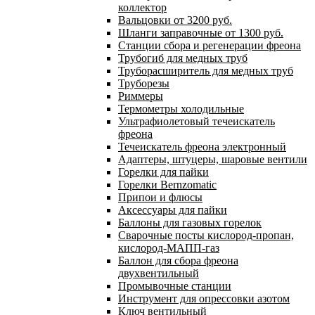
коллектор
Вальцовки от 3200 руб.
Шланги заправочные от 1300 руб.
Станции сбора и регенерации фреона
Трубогиб для медных труб
Труборасширитель для медных труб
Труборезы
Риммеры
Термометры холодильные
Ультрафиолетовый течеискатель
фреона
Течеискатель фреона электронный
Адаптеры, штуцеры, шаровые вентили
Горелки для пайки
Горелки Bernzomatic
Припои и флюсы
Аксессуары для пайки
Баллоны для газовых горелок
Сварочные посты кислород-пропан,
кислород-МАПП-газ
Баллон для сбора фреона
двухвентильный
Промывочные станции
Инструмент для опрессовки азотом
Ключ вентильный