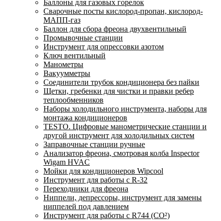
Баллоны для газовых горелок
Сварочные посты кислород-пропан, кислород-
МАПП-газ
Баллон для сбора фреона двухвентильный
Промывочные станции
Инструмент для опрессовки азотом
Ключ вентильный
Манометры
Вакуумметры
Соединители трубок кондиционера без пайки
Щетки, гребенки для чистки и правки ребер
теплообменников
Наборы холодильного инструмента, наборы для
монтажа кондиционеров
TESTO. Цифровые манометрические станции и
другой инструмент для холодильных систем
Заправочные станции ручные
Анализатор фреона, смотровая колба Inspector
Wigam HVAC
Мойки для кондиционеров Wipcool
Инструмент для работы с R-32
Переходники для фреона
Ниппели, депрессоры, инструмент для замены
ниппелей под давлением
Инструмент для работы с R744 (CO²)