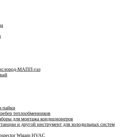
на
и
кислород-МАПП-газ
ьный
з пайки
 ребер теплообменников
аборы для монтажа кондиционеров
анции и другой инструмент для холодильных систем
Inspector Wigam HVAC