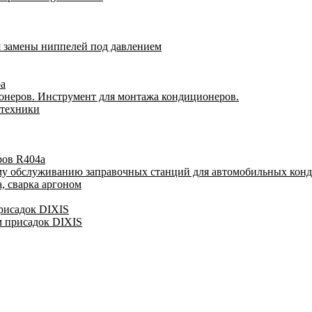
я замены ниппелей под давлением
ра
онеров. Инструмент для монтажа кондиционеров.
 техники
ров R404a
му обслуживанию заправочных станций для автомобильных кон
, сварка аргоном
присадок DIXIS
м присадок DIXIS