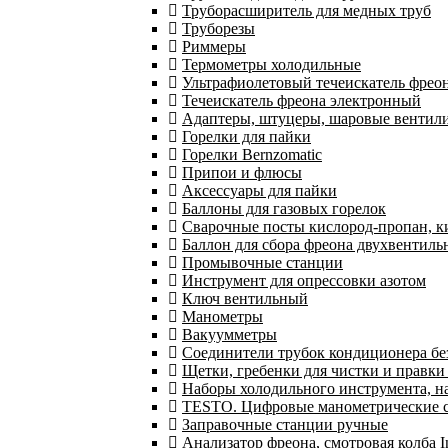
Труборасширитель для медных труб
Труборезы
Риммеры
Термометры холодильные
Ультрафиолетовый течеискатель фрео
Течеискатель фреона электронный
Адаптеры, штуцеры, шаровые вентил
Горелки для пайки
Горелки Bernzomatic
Припои и флюсы
Аксессуары для пайки
Баллоны для газовых горелок
Сварочные посты кислород-пропан, 
Баллон для сбора фреона двухвентил
Промывочные станции
Инструмент для опрессовки азотом
Ключ вентильный
Манометры
Вакуумметры
Соединители трубок кондиционера бе
Щетки, гребенки для чистки и правки
Наборы холодильного инструмента, н
TESTO. Цифровые манометрические ст
Заправочные станции ручные
Анализатор фреона, смотровая колба 