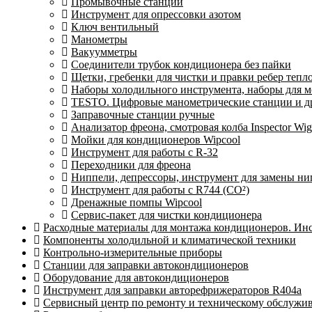
Промывочные станции
Инструмент для опрессовки азотом
Ключ вентильный
Манометры
Вакуумметры
Соединители трубок кондиционера без пайки
Щетки, гребенки для чистки и правки ребер теп
Наборы холодильного инструмента, наборы для 
TESTO. Цифровые манометрические станции и др
Заправочные станции ручные
Анализатор фреона, смотровая колба Inspector 
Мойки для кондиционеров Wipcool
Инструмент для работы с R-32
Переходники для фреона
Ниппели, депрессоры, инструмент для замены ни
Инструмент для работы с R744 (CO²)
Дренажные помпы Wipcool
Сервис-пакет для чистки кондиционера
Расходные материалы для монтажа кондиционеров. Ин
Компоненты холодильной и климатической техники
Контрольно-измерительные приборы
Станции для заправки автокондиционеров
Оборудование для автокондиционеров
Инструмент для заправки авторефрижераторов R404a
Сервисный центр по ремонту и техническому обслужи