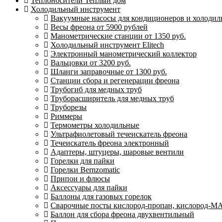
Теплоносители Теплый дом
Холодильный инструмент
Вакуумные насосы для кондиционеров и холодиль
Весы фреона от 5900 рублей
Манометрические станции от 1350 руб.
Холодильный инструмент Elitech
Электронный манометрический коллектор
Вальцовки от 3200 руб.
Шланги заправочные от 1300 руб.
Станции сбора и регенерации фреона
Трубогиб для медных труб
Труборасширитель для медных труб
Труборезы
Риммеры
Термометры холодильные
Ультрафиолетовый течеискатель фреона
Течеискатель фреона электронный
Адаптеры, штуцеры, шаровые вентили
Горелки для пайки
Горелки Bernzomatic
Припои и флюсы
Аксессуары для пайки
Баллоны для газовых горелок
Сварочные посты кислород-пропан, кислород-М
Баллон для сбора фреона двухвентильный