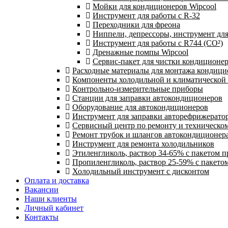
Мойки для кондиционеров Wipcool
Инструмент для работы с R-32
Переходники для фреона
Ниппели, депрессоры, инструмент дл
Инструмент для работы с R744 (CO²)
Дренажные помпы Wipcool
Сервис-пакет для чистки кондиционе
Расходные материалы для монтажа кондици
Компоненты холодильной и климатической
Контрольно-измерительные приборы
Станции для заправки автокондиционеров
Оборудование для автокондиционеров
Инструмент для заправки авторефрижерато
Сервисный центр по ремонту и техническо
Ремонт трубок и шлангов автокондиционера
Инструмент для ремонта холодильников
Этиленгликоль, раствор 34-65% с пакетом 
Пропиленгликоль, раствор 25-59% с пакето
Холодильный инструмент с дисконтом
Оплата и доставка
Вакансии
Наши клиенты
Личный кабинет
Контакты