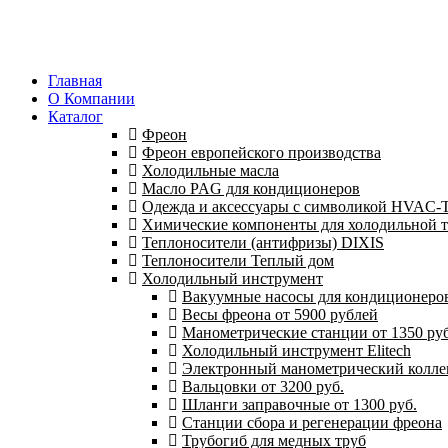
Главная
О Компании
Каталог
Фреон
Фреон европейского производства
Холодильные масла
Масло PAG для кондиционеров
Одежда и аксессуары с символикой HVAC
Химические компоненты для холодильной 
Теплоносители (антифризы) DIXIS
Теплоносители Теплый дом
Холодильный инструмент
Вакуумные насосы для кондиционеров 
Весы фреона от 5900 рублей
Манометрические станции от 1350 руб
Холодильный инструмент Elitech
Электронный манометрический колле
Вальцовки от 3200 руб.
Шланги заправочные от 1300 руб.
Станции сбора и регенерации фреона
Трубогиб для медных труб