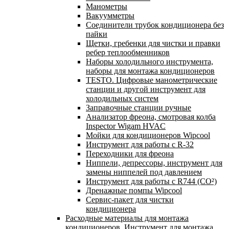
Манометры
Вакуумметры
Соединители трубок кондиционера без
пайки
Щетки, гребенки для чистки и правки
ребер теплообменников
Наборы холодильного инструмента,
наборы для монтажа кондиционеров
TESTO. Цифровые манометрические
станции и другой инструмент для
холодильных систем
Заправочные станции ручные
Анализатор фреона, смотровая колба
Inspector Wigam HVAC
Мойки для кондиционеров Wipcool
Инструмент для работы с R-32
Переходники для фреона
Ниппели, депрессоры, инструмент для
замены ниппелей под давлением
Инструмент для работы с R744 (CO²)
Дренажные помпы Wipcool
Сервис-пакет для чистки
кондиционера
Расходные материалы для монтажа
кондиционеров. Инструмент для монтажа