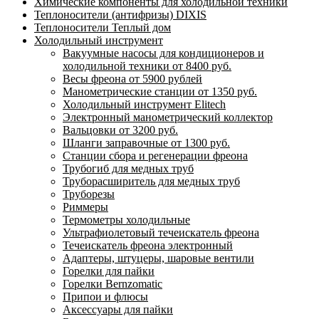
Химические компоненты для холодильной техники
Теплоносители (антифризы) DIXIS
Теплоносители Теплый дом
Холодильный инструмент
Вакуумные насосы для кондиционеров и
холодильной техники от 8400 руб.
Весы фреона от 5900 рублей
Манометрические станции от 1350 руб.
Холодильный инструмент Elitech
Электронный манометрический коллектор
Вальцовки от 3200 руб.
Шланги заправочные от 1300 руб.
Станции сбора и регенерации фреона
Трубогиб для медных труб
Труборасширитель для медных труб
Труборезы
Риммеры
Термометры холодильные
Ультрафиолетовый течеискатель фреона
Течеискатель фреона электронный
Адаптеры, штуцеры, шаровые вентили
Горелки для пайки
Горелки Bernzomatic
Припои и флюсы
Аксессуары для пайки