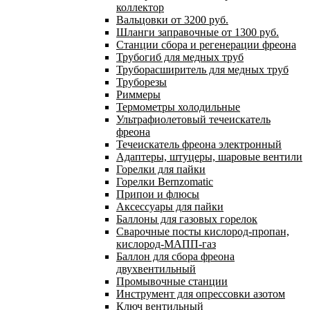
коллектор
Вальцовки от 3200 руб.
Шланги заправочные от 1300 руб.
Станции сбора и регенерации фреона
Трубогиб для медных труб
Труборасширитель для медных труб
Труборезы
Риммеры
Термометры холодильные
Ультрафиолетовый течеискатель
фреона
Течеискатель фреона электронный
Адаптеры, штуцеры, шаровые вентили
Горелки для пайки
Горелки Bernzomatic
Припои и флюсы
Аксессуары для пайки
Баллоны для газовых горелок
Сварочные посты кислород-пропан,
кислород-МАПП-газ
Баллон для сбора фреона
двухвентильный
Промывочные станции
Инструмент для опрессовки азотом
Ключ вентильный