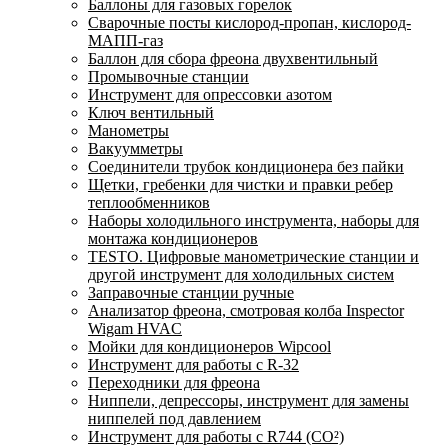
Баллоны для газовых горелок
Сварочные посты кислород-пропан, кислород-
МАПП-газ
Баллон для сбора фреона двухвентильный
Промывочные станции
Инструмент для опрессовки азотом
Ключ вентильный
Манометры
Вакуумметры
Соединители трубок кондиционера без пайки
Щетки, гребенки для чистки и правки ребер
теплообменников
Наборы холодильного инструмента, наборы для
монтажа кондиционеров
TESTO. Цифровые манометрические станции и
другой инструмент для холодильных систем
Заправочные станции ручные
Анализатор фреона, смотровая колба Inspector
Wigam HVAC
Мойки для кондиционеров Wipcool
Инструмент для работы с R-32
Переходники для фреона
Ниппели, депрессоры, инструмент для замены
ниппелей под давлением
Инструмент для работы с R744 (CO²)