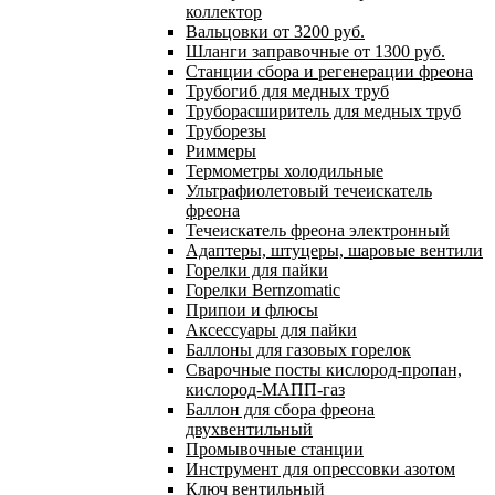
коллектор
Вальцовки от 3200 руб.
Шланги заправочные от 1300 руб.
Станции сбора и регенерации фреона
Трубогиб для медных труб
Труборасширитель для медных труб
Труборезы
Риммеры
Термометры холодильные
Ультрафиолетовый течеискатель
фреона
Течеискатель фреона электронный
Адаптеры, штуцеры, шаровые вентили
Горелки для пайки
Горелки Bernzomatic
Припои и флюсы
Аксессуары для пайки
Баллоны для газовых горелок
Сварочные посты кислород-пропан,
кислород-МАПП-газ
Баллон для сбора фреона
двухвентильный
Промывочные станции
Инструмент для опрессовки азотом
Ключ вентильный