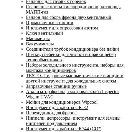
Баллоны для газовых горелок
Сварочные посты кислород-пропан, кислород-
МАПП-газ
Баллон для сбора фреона двухвентильный
Промывочные станции
Инструмент для опрессовки азотом
Ключ вентильный
Манометры
Вакуумметры
Соединители трубок кондиционера без пайки
Щетки, гребенки для чистки и правки ребер
теплообменников
Наборы холодильного инструмента, наборы для
монтажа кондиционеров
TESTO. Цифровые манометрические станции и
другой инструмент для холодильных систем
Заправочные станции ручные
Анализатор фреона, смотровая колба Inspector
Wigam HVAC
Мойки для кондиционеров Wipcool
Инструмент для работы с R-32
Переходники для фреона
Ниппели, депрессоры, инструмент для замены
ниппелей под давлением
Инструмент для работы с R744 (CO²)