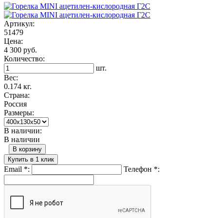
Артикул:
51479
Цена:
4 300 руб.
Количество:
шт.
Вес:
0.174 кг.
Страна:
Россия
Размеры:
В наличии:
В наличии
В корзину
Купить в 1 клик
Email
*
:
Телефон
*
: