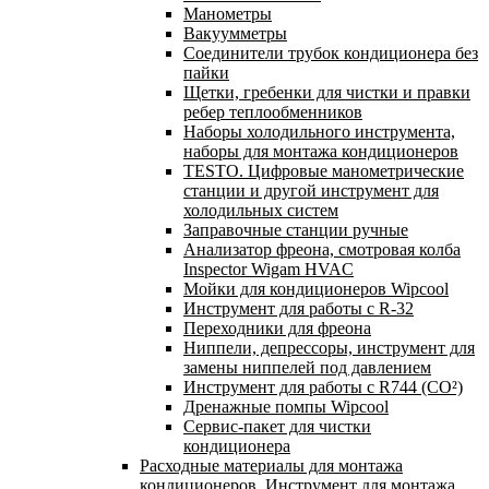
Манометры
Вакуумметры
Соединители трубок кондиционера без
пайки
Щетки, гребенки для чистки и правки
ребер теплообменников
Наборы холодильного инструмента,
наборы для монтажа кондиционеров
TESTO. Цифровые манометрические
станции и другой инструмент для
холодильных систем
Заправочные станции ручные
Анализатор фреона, смотровая колба
Inspector Wigam HVAC
Мойки для кондиционеров Wipcool
Инструмент для работы с R-32
Переходники для фреона
Ниппели, депрессоры, инструмент для
замены ниппелей под давлением
Инструмент для работы с R744 (CO²)
Дренажные помпы Wipcool
Сервис-пакет для чистки
кондиционера
Расходные материалы для монтажа
кондиционеров. Инструмент для монтажа