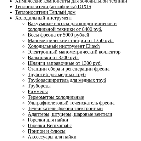
Химические компоненты для холодильной техники
Теплоносители (антифризы) DIXIS
Теплоносители Теплый дом
Холодильный инструмент
Вакуумные насосы для кондиционеров и
холодильной техники от 8400 руб.
Весы фреона от 5900 рублей
Манометрические станции от 1350 руб.
Холодильный инструмент Elitech
Электронный манометрический коллектор
Вальцовки от 3200 руб.
Шланги заправочные от 1300 руб.
Станции сбора и регенерации фреона
Трубогиб для медных труб
Труборасширитель для медных труб
Труборезы
Риммеры
Термометры холодильные
Ультрафиолетовый течеискатель фреона
Течеискатель фреона электронный
Адаптеры, штуцеры, шаровые вентили
Горелки для пайки
Горелки Bernzomatic
Припои и флюсы
Аксессуары для пайки