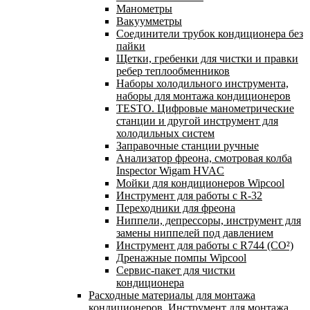
Манометры
Вакуумметры
Соединители трубок кондиционера без
пайки
Щетки, гребенки для чистки и правки
ребер теплообменников
Наборы холодильного инструмента,
наборы для монтажа кондиционеров
TESTO. Цифровые манометрические
станции и другой инструмент для
холодильных систем
Заправочные станции ручные
Анализатор фреона, смотровая колба
Inspector Wigam HVAC
Мойки для кондиционеров Wipcool
Инструмент для работы с R-32
Переходники для фреона
Ниппели, депрессоры, инструмент для
замены ниппелей под давлением
Инструмент для работы с R744 (CO²)
Дренажные помпы Wipcool
Сервис-пакет для чистки
кондиционера
Расходные материалы для монтажа
кондиционеров. Инструмент для монтажа