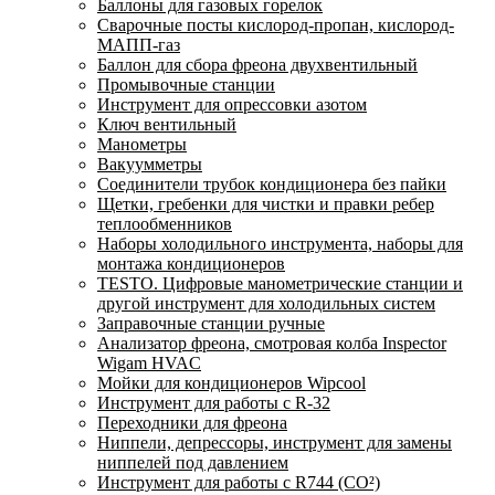
Баллоны для газовых горелок
Сварочные посты кислород-пропан, кислород-
МАПП-газ
Баллон для сбора фреона двухвентильный
Промывочные станции
Инструмент для опрессовки азотом
Ключ вентильный
Манометры
Вакуумметры
Соединители трубок кондиционера без пайки
Щетки, гребенки для чистки и правки ребер
теплообменников
Наборы холодильного инструмента, наборы для
монтажа кондиционеров
TESTO. Цифровые манометрические станции и
другой инструмент для холодильных систем
Заправочные станции ручные
Анализатор фреона, смотровая колба Inspector
Wigam HVAC
Мойки для кондиционеров Wipcool
Инструмент для работы с R-32
Переходники для фреона
Ниппели, депрессоры, инструмент для замены
ниппелей под давлением
Инструмент для работы с R744 (CO²)