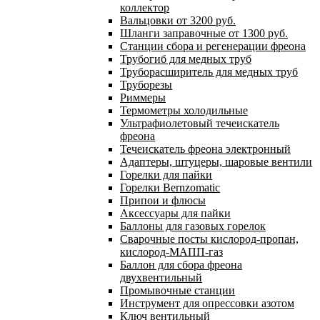
коллектор
Вальцовки от 3200 руб.
Шланги заправочные от 1300 руб.
Станции сбора и регенерации фреона
Трубогиб для медных труб
Труборасширитель для медных труб
Труборезы
Риммеры
Термометры холодильные
Ультрафиолетовый течеискатель
фреона
Течеискатель фреона электронный
Адаптеры, штуцеры, шаровые вентили
Горелки для пайки
Горелки Bernzomatic
Припои и флюсы
Аксессуары для пайки
Баллоны для газовых горелок
Сварочные посты кислород-пропан,
кислород-МАПП-газ
Баллон для сбора фреона
двухвентильный
Промывочные станции
Инструмент для опрессовки азотом
Ключ вентильный