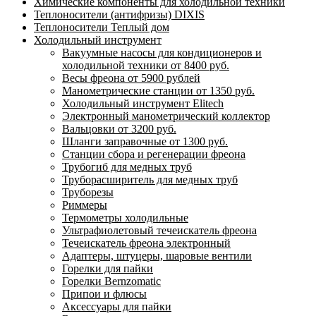
Химические компоненты для холодильной техники
Теплоносители (антифризы) DIXIS
Теплоносители Теплый дом
Холодильный инструмент
Вакуумные насосы для кондиционеров и
холодильной техники от 8400 руб.
Весы фреона от 5900 рублей
Манометрические станции от 1350 руб.
Холодильный инструмент Elitech
Электронный манометрический коллектор
Вальцовки от 3200 руб.
Шланги заправочные от 1300 руб.
Станции сбора и регенерации фреона
Трубогиб для медных труб
Труборасширитель для медных труб
Труборезы
Риммеры
Термометры холодильные
Ультрафиолетовый течеискатель фреона
Течеискатель фреона электронный
Адаптеры, штуцеры, шаровые вентили
Горелки для пайки
Горелки Bernzomatic
Припои и флюсы
Аксессуары для пайки