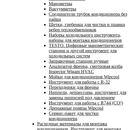
Манометры
Вакуумметры
Соединители трубок кондиционера без
пайки
Щетки, гребенки для чистки и правки
ребер теплообменников
Наборы холодильного инструмента,
наборы для монтажа кондиционеров
TESTO. Цифровые манометрические
станции и другой инструмент для
холодильных систем
Заправочные станции ручные
Анализатор фреона, смотровая колба
Inspector Wigam HVAC
Мойки для кондиционеров Wipcool
Инструмент для работы с R-32
Переходники для фреона
Ниппели, депрессоры, инструмент для
замены ниппелей под давлением
Инструмент для работы с R744 (CO²)
Дренажные помпы Wipcool
Сервис-пакет для чистки
кондиционера
Расходные материалы для монтажа
кондиционеров. Инструмент для монтажа