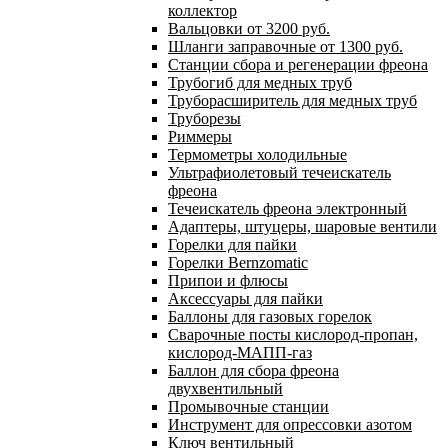
коллектор
Вальцовки от 3200 руб.
Шланги заправочные от 1300 руб.
Станции сбора и регенерации фреона
Трубогиб для медных труб
Труборасширитель для медных труб
Труборезы
Риммеры
Термометры холодильные
Ультрафиолетовый течеискатель
фреона
Течеискатель фреона электронный
Адаптеры, штуцеры, шаровые вентили
Горелки для пайки
Горелки Bernzomatic
Припои и флюсы
Аксессуары для пайки
Баллоны для газовых горелок
Сварочные посты кислород-пропан,
кислород-МАПП-газ
Баллон для сбора фреона
двухвентильный
Промывочные станции
Инструмент для опрессовки азотом
Ключ вентильный