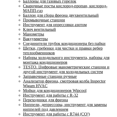
Баллоны для газовых горелок
Сварочные посты кислород-пропан, кислород-
МАПП-газ
Баллон для сбора фреона двухвентильный
Промывочные станции
Инструмент для опрессовки азотом
Ключ вентильный
Манометры
Вакуумметры
Соединители трубок кондиционера без пайки
Щетки, гребенки для чистки и правки ребер
теплообменников
Наборы холодильного инструмента, наборы для
монтажа кондиционеров
TESTO. Цифровые манометрические станции и
другой инструмент для холодильных систем
Заправочные станции ручные
Анализатор фреона, смотровая колба Inspector
Wigam HVAC
Мойки для кондиционеров Wipcool
Инструмент для работы с R-32
Переходники для фреона
Ниппели, депрессоры, инструмент для замены
ниппелей под давлением
Инструмент для работы с R744 (CO²)