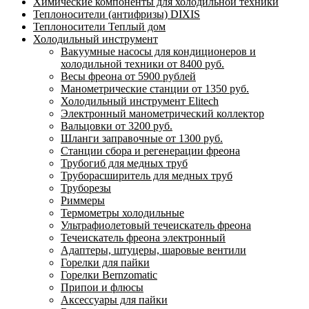
Химические компоненты для холодильной техники
Теплоносители (антифризы) DIXIS
Теплоносители Теплый дом
Холодильный инструмент
Вакуумные насосы для кондиционеров и
холодильной техники от 8400 руб.
Весы фреона от 5900 рублей
Манометрические станции от 1350 руб.
Холодильный инструмент Elitech
Электронный манометрический коллектор
Вальцовки от 3200 руб.
Шланги заправочные от 1300 руб.
Станции сбора и регенерации фреона
Трубогиб для медных труб
Труборасширитель для медных труб
Труборезы
Риммеры
Термометры холодильные
Ультрафиолетовый течеискатель фреона
Течеискатель фреона электронный
Адаптеры, штуцеры, шаровые вентили
Горелки для пайки
Горелки Bernzomatic
Припои и флюсы
Аксессуары для пайки