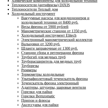
Химические компоненты для холодильной техники
Теплоносители (антифризы) DIXIS
Теплоносители Теплый дом
Холодильный инструмент
Вакуумные насосы для кондиционеров и
холодильной техники от 8400 руб.
Весы фреона от 5900 рублей
Манометрические станции от 1350 руб.
Холодильный инструмент Elitech
Электронный манометрический коллектор
Вальцовки от 3200 руб.
Шланги заправочные от 1300 руб.
Станции сбора и регенерации фреона
Трубогиб для медных труб
Труборасширитель для медных труб
Труборезы
Риммеры
Термометры холодильные
Ультрафиолетовый течеискатель фреона
Течеискатель фреона электронный
Адаптеры, штуцеры, шаровые вентили
Горелки для пайки
Горелки Bernzomatic
Припои и флюсы
Аксессуары для пайки