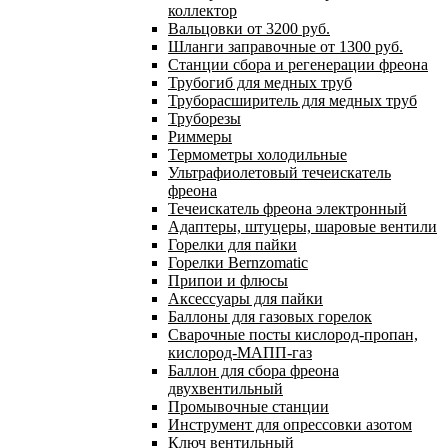
коллектор
Вальцовки от 3200 руб.
Шланги заправочные от 1300 руб.
Станции сбора и регенерации фреона
Трубогиб для медных труб
Труборасширитель для медных труб
Труборезы
Риммеры
Термометры холодильные
Ультрафиолетовый течеискатель
фреона
Течеискатель фреона электронный
Адаптеры, штуцеры, шаровые вентили
Горелки для пайки
Горелки Bernzomatic
Припои и флюсы
Аксессуары для пайки
Баллоны для газовых горелок
Сварочные посты кислород-пропан,
кислород-МАПП-газ
Баллон для сбора фреона
двухвентильный
Промывочные станции
Инструмент для опрессовки азотом
Ключ вентильный