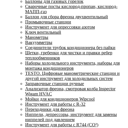
Баллоны для газовых горелок
Сварочные посты кислород-пропан, кислород-
МАПП-газ
Баллон для сбора фреона двухвентильный
Промывочные станции
Инструмент для опрессовки азотом
Ключ вентильный
Манометры
Вакуумметры
Соединители трубок кондиционера без пайки
Щетки, гребенки для чистки и правки ребер
теплообменников
Наборы холодильного инструмента, наборы для
монтажа кондиционеров
TESTO. Цифровые манометрические станции и
другой инструмент для холодильных систем
Заправочные станции ручные
Анализатор фреона, смотровая колба Inspector
Wigam HVAC
Мойки для кондиционеров Wipcool
Инструмент для работы с R-32
Переходники для фреона
Ниппели, депрессоры, инструмент для замены
ниппелей под давлением
Инструмент для работы с R744 (CO²)