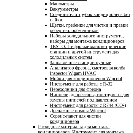
Манометры
Вакуумметры
Соединители трубок кондиционера без
пайки
Щетки, гребенки для чистки и правки
ребер теплообменников
Наборы холодильного инструмента,
наборы для монтажа кондиционеров
TESTO. Цифровые манометрические
станции и другой инструмент для
холодильных систем
Заправочные станции ручные
Анализатор фреона, смотровая колба
Inspector Wigam HVAC
Мойки для кондиционеров Wipcool
Инструмент для работы с R-32
Переходники для фреона
Ниппели, депрессоры, инструмент для
замены ниппелей под давлением
Инструмент для работы с R744 (CO²)
Дренажные помпы Wipcool
Сервис-пакет для чистки
кондиционера
Расходные материалы для монтажа
кондиционеров. Инструмент для монтажа