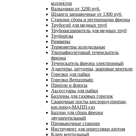
коллектор
Вальцовки от 3200 руб.
Шланги заправочные от 1300 руб.
Станции сбора и регенерации фреона
Трубогиб для медных труб
Труборасширитель для медных труб
Труборезы
Риммеры
Термометры холодильные
Ультрафиолетовый течеискатель
фреона
Течеискатель фреона электронный
Адаптеры, штуцеры, шаровые вентили
Горелки для пайки
Горелки Bernzomatic
Припои и флюсы
Аксессуары для пайки
Баллоны для газовых горелок
Сварочные посты кислород-пропан,
кислород-МАПП-газ
Баллон для сбора фреона
двухвентильный
Промывочные станции
Инструмент для опрессовки азотом
Ключ вентильный