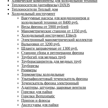
Химические компоненты для холодильной техники
Теплоносители (антифризы) DIXIS
Теплоносители Теплый дом
Холодильный инструмент
Вакуумные насосы для кондиционеров и
холодильной техники от 8400 руб.
Весы фреона от 5900 рублей
Манометрические станции от 1350 руб.
Холодильный инструмент Elitech
Электронный манометрический коллектор
Вальцовки от 3200 руб.
Шланги заправочные от 1300 руб.
Станции сбора и регенерации фреона
Трубогиб для медных труб
Труборасширитель для медных труб
Труборезы
Риммеры
Термометры холодильные
Ультрафиолетовый течеискатель фреона
Течеискатель фреона электронный
Адаптеры, штуцеры, шаровые вентили
Горелки для пайки
Горелки Bernzomatic
Припои и флюсы
Аксессуары для пайки