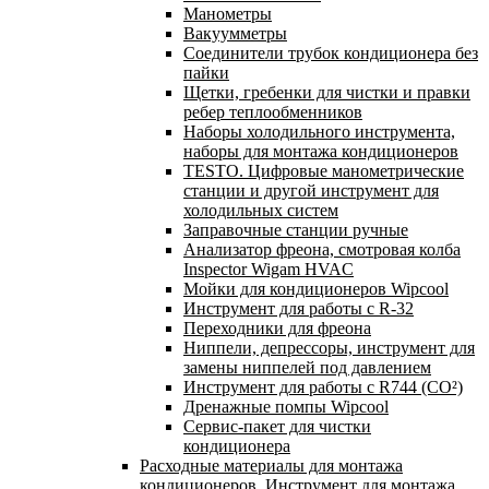
Манометры
Вакуумметры
Соединители трубок кондиционера без
пайки
Щетки, гребенки для чистки и правки
ребер теплообменников
Наборы холодильного инструмента,
наборы для монтажа кондиционеров
TESTO. Цифровые манометрические
станции и другой инструмент для
холодильных систем
Заправочные станции ручные
Анализатор фреона, смотровая колба
Inspector Wigam HVAC
Мойки для кондиционеров Wipcool
Инструмент для работы с R-32
Переходники для фреона
Ниппели, депрессоры, инструмент для
замены ниппелей под давлением
Инструмент для работы с R744 (CO²)
Дренажные помпы Wipcool
Сервис-пакет для чистки
кондиционера
Расходные материалы для монтажа
кондиционеров. Инструмент для монтажа