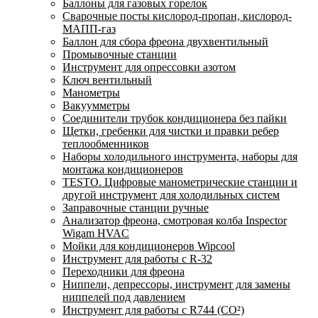
Баллоны для газовых горелок
Сварочные посты кислород-пропан, кислород-
МАПП-газ
Баллон для сбора фреона двухвентильный
Промывочные станции
Инструмент для опрессовки азотом
Ключ вентильный
Манометры
Вакуумметры
Соединители трубок кондиционера без пайки
Щетки, гребенки для чистки и правки ребер
теплообменников
Наборы холодильного инструмента, наборы для
монтажа кондиционеров
TESTO. Цифровые манометрические станции и
другой инструмент для холодильных систем
Заправочные станции ручные
Анализатор фреона, смотровая колба Inspector
Wigam HVAC
Мойки для кондиционеров Wipcool
Инструмент для работы с R-32
Переходники для фреона
Ниппели, депрессоры, инструмент для замены
ниппелей под давлением
Инструмент для работы с R744 (CO²)