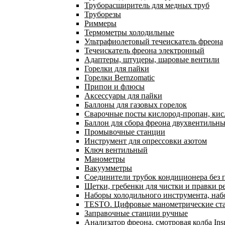
Труборасширитель для медных труб
Труборезы
Риммеры
Термометры холодильные
Ультрафиолетовый течеискатель фреона
Течеискатель фреона электронный
Адаптеры, штуцеры, шаровые вентили
Горелки для пайки
Горелки Bernzomatic
Припои и флюсы
Аксессуары для пайки
Баллоны для газовых горелок
Сварочные посты кислород-пропан, ки
Баллон для сбора фреона двухвентильн
Промывочные станции
Инструмент для опрессовки азотом
Ключ вентильный
Манометры
Вакуумметры
Соединители трубок кондиционера без 
Щетки, гребенки для чистки и правки р
Наборы холодильного инструмента, наб
TESTO. Цифровые манометрические ста
Заправочные станции ручные
Анализатор фреона, смотровая колба In