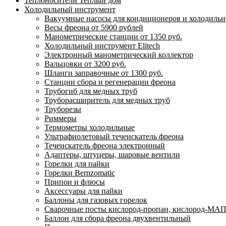
Теплоносители Теплый дом
Холодильный инструмент
Вакуумные насосы для кондиционеров и холодильно
Весы фреона от 5900 рублей
Манометрические станции от 1350 руб.
Холодильный инструмент Elitech
Электронный манометрический коллектор
Вальцовки от 3200 руб.
Шланги заправочные от 1300 руб.
Станции сбора и регенерации фреона
Трубогиб для медных труб
Труборасширитель для медных труб
Труборезы
Риммеры
Термометры холодильные
Ультрафиолетовый течеискатель фреона
Течеискатель фреона электронный
Адаптеры, штуцеры, шаровые вентили
Горелки для пайки
Горелки Bernzomatic
Припои и флюсы
Аксессуары для пайки
Баллоны для газовых горелок
Сварочные посты кислород-пропан, кислород-МАП
Баллон для сбора фреона двухвентильный