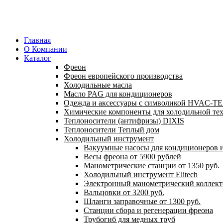
Главная
О Компании
Каталог
Фреон
Фреон европейского производства
Холодильные масла
Масло PAG для кондиционеров
Одежда и аксессуары с символикой HVAC-
Химические компоненты для холодильной те
Теплоносители (антифризы) DIXIS
Теплоносители Теплый дом
Холодильный инструмент
Вакуумные насосы для кондиционеров и
Весы фреона от 5900 рублей
Манометрические станции от 1350 руб.
Холодильный инструмент Elitech
Электронный манометрический коллект
Вальцовки от 3200 руб.
Шланги заправочные от 1300 руб.
Станции сбора и регенерации фреона
Трубогиб для медных труб