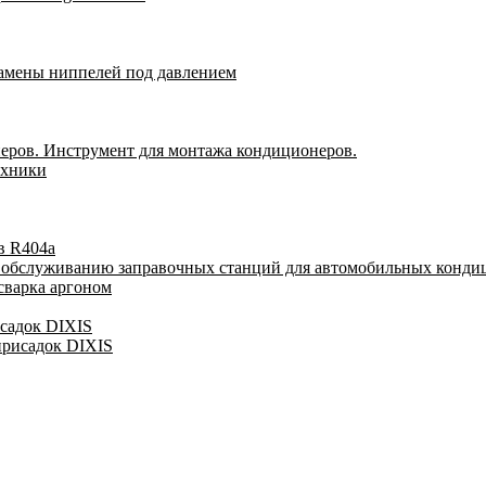
замены ниппелей под давлением
еров. Инструмент для монтажа кондиционеров.
ехники
в R404a
у обслуживанию заправочных станций для автомобильных конди
сварка аргоном
исадок DIXIS
присадок DIXIS