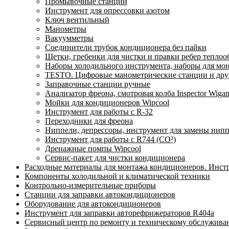
Промывочные станции
Инструмент для опрессовки азотом
Ключ вентильный
Манометры
Вакуумметры
Соединители трубок кондиционера без пайки
Щетки, гребенки для чистки и правки ребер тепло
Наборы холодильного инструмента, наборы для мо
TESTO. Цифровые манометрические станции и друг
Заправочные станции ручные
Анализатор фреона, смотровая колба Inspector Wi
Мойки для кондиционеров Wipcool
Инструмент для работы с R-32
Переходники для фреона
Ниппели, депрессоры, инструмент для замены нип
Инструмент для работы с R744 (CO²)
Дренажные помпы Wipcool
Сервис-пакет для чистки кондиционера
Расходные материалы для монтажа кондиционеров. Инст
Компоненты холодильной и климатической техники
Контрольно-измерительные приборы
Станции для заправки автокондиционеров
Оборудование для автокондиционеров
Инструмент для заправки авторефрижераторов R404a
Сервисный центр по ремонту и техническому обслужива