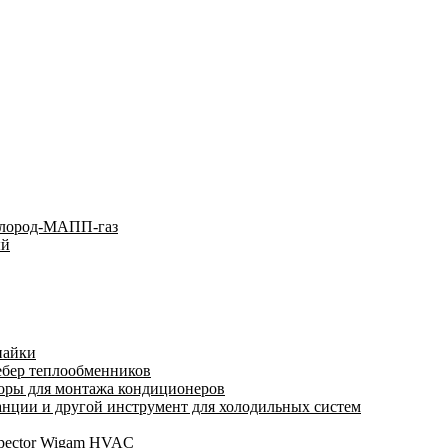
слород-МАПП-газ
ый
пайки
ебер теплообменников
оры для монтажа кондиционеров
нции и другой инструмент для холодильных систем
spector Wigam HVAC