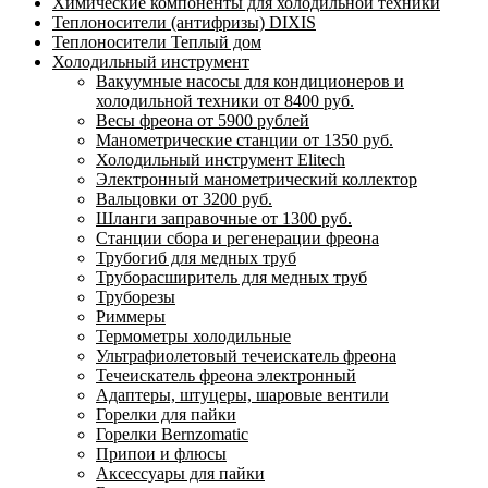
Химические компоненты для холодильной техники
Теплоносители (антифризы) DIXIS
Теплоносители Теплый дом
Холодильный инструмент
Вакуумные насосы для кондиционеров и
холодильной техники от 8400 руб.
Весы фреона от 5900 рублей
Манометрические станции от 1350 руб.
Холодильный инструмент Elitech
Электронный манометрический коллектор
Вальцовки от 3200 руб.
Шланги заправочные от 1300 руб.
Станции сбора и регенерации фреона
Трубогиб для медных труб
Труборасширитель для медных труб
Труборезы
Риммеры
Термометры холодильные
Ультрафиолетовый течеискатель фреона
Течеискатель фреона электронный
Адаптеры, штуцеры, шаровые вентили
Горелки для пайки
Горелки Bernzomatic
Припои и флюсы
Аксессуары для пайки