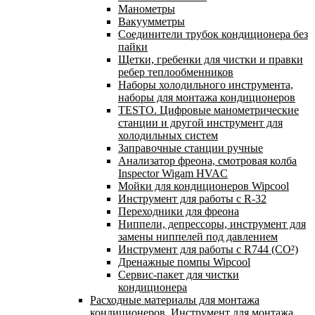
Манометры
Вакуумметры
Соединители трубок кондиционера без
пайки
Щетки, гребенки для чистки и правки
ребер теплообменников
Наборы холодильного инструмента,
наборы для монтажа кондиционеров
TESTO. Цифровые манометрические
станции и другой инструмент для
холодильных систем
Заправочные станции ручные
Анализатор фреона, смотровая колба
Inspector Wigam HVAC
Мойки для кондиционеров Wipcool
Инструмент для работы с R-32
Переходники для фреона
Ниппели, депрессоры, инструмент для
замены ниппелей под давлением
Инструмент для работы с R744 (CO²)
Дренажные помпы Wipcool
Сервис-пакет для чистки
кондиционера
Расходные материалы для монтажа
кондиционеров. Инструмент для монтажа