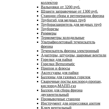
коллектор
Вальцовки от 3200 руб.
Шланги заправочные от 1300 руб.
Станции сбора и регенерации фреона
Трубогиб для медных труб
Труборасширитель для медных труб
Труборезы
Риммеры
Термометры холодильные
Ультрафиолетовый течеискатель
фреона
Течеискатель фреона электронный
Адаптеры, штуцеры, шаровые вентили
Горелки для пайки
Горелки Bernzomatic
Припои и флюсы
Аксессуары для пайки
Баллоны для газовых горелок
Сварочные посты кислород-пропан,
кислород-МАПП-газ
Баллон для сбора фреона
двухвентильный
Промывочные станции
Инструмент для опрессовки азотом
Ключ вентильный