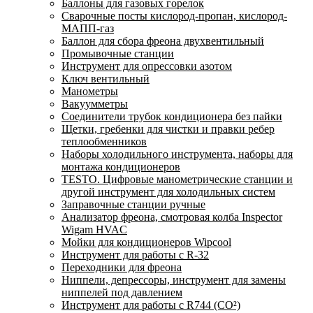
Баллоны для газовых горелок
Сварочные посты кислород-пропан, кислород-
МАПП-газ
Баллон для сбора фреона двухвентильный
Промывочные станции
Инструмент для опрессовки азотом
Ключ вентильный
Манометры
Вакуумметры
Соединители трубок кондиционера без пайки
Щетки, гребенки для чистки и правки ребер
теплообменников
Наборы холодильного инструмента, наборы для
монтажа кондиционеров
TESTO. Цифровые манометрические станции и
другой инструмент для холодильных систем
Заправочные станции ручные
Анализатор фреона, смотровая колба Inspector
Wigam HVAC
Мойки для кондиционеров Wipcool
Инструмент для работы с R-32
Переходники для фреона
Ниппели, депрессоры, инструмент для замены
ниппелей под давлением
Инструмент для работы с R744 (CO²)