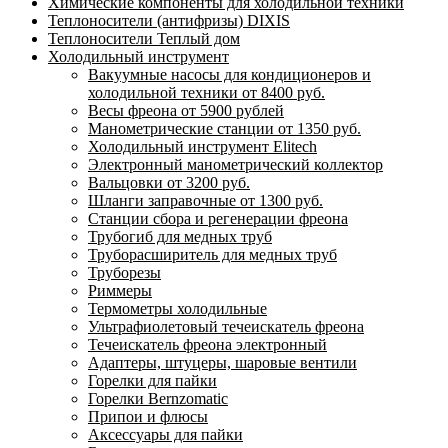
Химические компоненты для холодильной техники
Теплоносители (антифризы) DIXIS
Теплоносители Теплый дом
Холодильный инструмент
Вакуумные насосы для кондиционеров и
холодильной техники от 8400 руб.
Весы фреона от 5900 рублей
Манометрические станции от 1350 руб.
Холодильный инструмент Elitech
Электронный манометрический коллектор
Вальцовки от 3200 руб.
Шланги заправочные от 1300 руб.
Станции сбора и регенерации фреона
Трубогиб для медных труб
Труборасширитель для медных труб
Труборезы
Риммеры
Термометры холодильные
Ультрафиолетовый течеискатель фреона
Течеискатель фреона электронный
Адаптеры, штуцеры, шаровые вентили
Горелки для пайки
Горелки Bernzomatic
Припои и флюсы
Аксессуары для пайки