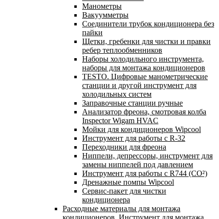
Манометры
Вакуумметры
Соединители трубок кондиционера без
пайки
Щетки, гребенки для чистки и правки
ребер теплообменников
Наборы холодильного инструмента,
наборы для монтажа кондиционеров
TESTO. Цифровые манометрические
станции и другой инструмент для
холодильных систем
Заправочные станции ручные
Анализатор фреона, смотровая колба
Inspector Wigam HVAC
Мойки для кондиционеров Wipcool
Инструмент для работы с R-32
Переходники для фреона
Ниппели, депрессоры, инструмент для
замены ниппелей под давлением
Инструмент для работы с R744 (CO²)
Дренажные помпы Wipcool
Сервис-пакет для чистки
кондиционера
Расходные материалы для монтажа
кондиционеров. Инструмент для монтажа