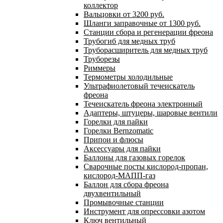
коллектор
Вальцовки от 3200 руб.
Шланги заправочные от 1300 руб.
Станции сбора и регенерации фреона
Трубогиб для медных труб
Труборасширитель для медных труб
Труборезы
Риммеры
Термометры холодильные
Ультрафиолетовый течеискатель
фреона
Течеискатель фреона электронный
Адаптеры, штуцеры, шаровые вентили
Горелки для пайки
Горелки Bernzomatic
Припои и флюсы
Аксессуары для пайки
Баллоны для газовых горелок
Сварочные посты кислород-пропан,
кислород-МАПП-газ
Баллон для сбора фреона
двухвентильный
Промывочные станции
Инструмент для опрессовки азотом
Ключ вентильный