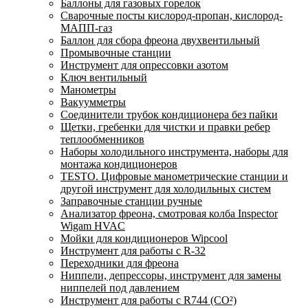
Баллоны для газовых горелок
Сварочные посты кислород-пропан, кислород-
МАПП-газ
Баллон для сбора фреона двухвентильный
Промывочные станции
Инструмент для опрессовки азотом
Ключ вентильный
Манометры
Вакуумметры
Соединители трубок кондиционера без пайки
Щетки, гребенки для чистки и правки ребер
теплообменников
Наборы холодильного инструмента, наборы для
монтажа кондиционеров
TESTO. Цифровые манометрические станции и
другой инструмент для холодильных систем
Заправочные станции ручные
Анализатор фреона, смотровая колба Inspector
Wigam HVAC
Мойки для кондиционеров Wipcool
Инструмент для работы с R-32
Переходники для фреона
Ниппели, депрессоры, инструмент для замены
ниппелей под давлением
Инструмент для работы с R744 (CO²)