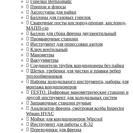
Горелки Bernzomatic
Припои и флюсы
Аксессуары для пайки
Баллоны для газовых горелок
Сварочные посты кислород-пропан, кислород-
МАПП-газ
Баллон для сбора фреона двухвентильный
Промывочные станции
Инструмент для опрессовки азотом
Ключ вентильный
Манометры
Вакуумметры
Соединители трубок кондиционера без пайки
Щетки, гребенки для чистки и правки ребер
теплообменников
Наборы холодильного инструмента, наборы для
монтажа кондиционеров
TESTO. Цифровые манометрические станции и
другой инструмент для холодильных систем
Заправочные станции ручные
Анализатор фреона, смотровая колба Inspector
Wigam HVAC
Мойки для кондиционеров Wipcool
Инструмент для работы с R-32
Переходники для фреона