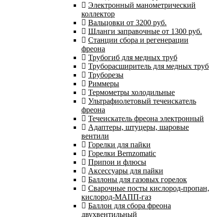
Электронный манометрический
коллектор
Вальцовки от 3200 руб.
Шланги заправочные от 1300 руб.
Станции сбора и регенерации
фреона
Трубогиб для медных труб
Труборасширитель для медных труб
Труборезы
Риммеры
Термометры холодильные
Ультрафиолетовый течеискатель
фреона
Течеискатель фреона электронный
Адаптеры, штуцеры, шаровые
вентили
Горелки для пайки
Горелки Bernzomatic
Припои и флюсы
Аксессуары для пайки
Баллоны для газовых горелок
Сварочные посты кислород-пропан,
кислород-МАПП-газ
Баллон для сбора фреона
двухвентильный