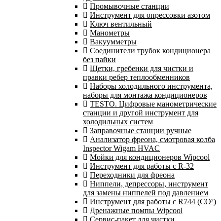
Промывочные станции
Инструмент для опрессовки азотом
Ключ вентильный
Манометры
Вакуумметры
Соединители трубок кондиционера
без пайки
Щетки, гребенки для чистки и
правки ребер теплообменников
Наборы холодильного инструмента,
наборы для монтажа кондиционеров
TESTO. Цифровые манометрические
станции и другой инструмент для
холодильных систем
Заправочные станции ручные
Анализатор фреона, смотровая колба
Inspector Wigam HVAC
Мойки для кондиционеров Wipcool
Инструмент для работы с R-32
Переходники для фреона
Ниппели, депрессоры, инструмент
для замены ниппелей под давлением
Инструмент для работы с R744 (CO²)
Дренажные помпы Wipcool
Сервис-пакет для чистки