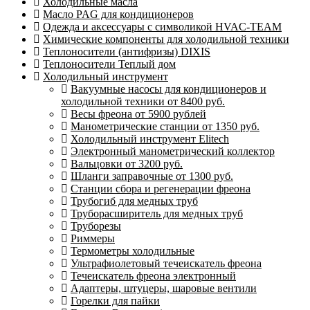
Холодильные масла
Масло PAG для кондиционеров
Одежда и аксессуары с символикой HVAC-TEAM
Химические компоненты для холодильной техники
Теплоносители (антифризы) DIXIS
Теплоносители Теплый дом
Холодильный инструмент
Вакуумные насосы для кондиционеров и
холодильной техники от 8400 руб.
Весы фреона от 5900 рублей
Манометрические станции от 1350 руб.
Холодильный инструмент Elitech
Электронный манометрический коллектор
Вальцовки от 3200 руб.
Шланги заправочные от 1300 руб.
Станции сбора и регенерации фреона
Трубогиб для медных труб
Труборасширитель для медных труб
Труборезы
Риммеры
Термометры холодильные
Ультрафиолетовый течеискатель фреона
Течеискатель фреона электронный
Адаптеры, штуцеры, шаровые вентили
Горелки для пайки