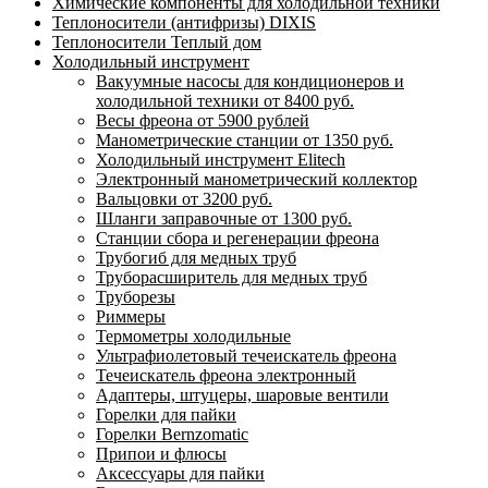
Химические компоненты для холодильной техники
Теплоносители (антифризы) DIXIS
Теплоносители Теплый дом
Холодильный инструмент
Вакуумные насосы для кондиционеров и
холодильной техники от 8400 руб.
Весы фреона от 5900 рублей
Манометрические станции от 1350 руб.
Холодильный инструмент Elitech
Электронный манометрический коллектор
Вальцовки от 3200 руб.
Шланги заправочные от 1300 руб.
Станции сбора и регенерации фреона
Трубогиб для медных труб
Труборасширитель для медных труб
Труборезы
Риммеры
Термометры холодильные
Ультрафиолетовый течеискатель фреона
Течеискатель фреона электронный
Адаптеры, штуцеры, шаровые вентили
Горелки для пайки
Горелки Bernzomatic
Припои и флюсы
Аксессуары для пайки