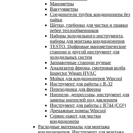
Манометры
Вакуумметры
Соединители трубок кондиционера без
пайки
Щетки, гребенки для чистки и правки
ребер теплообменников
Наборы холодильного инструмента,
наборы для монтажа кондиционеров
TESTO. Цифровые манометрические
станции и другой инструмент для
холодильных систем
Заправочные станции ручные
Анализатор фреона, смотровая колба
Inspector Wigam HVAC
Мойки для кондиционеров Wipcool
Инструмент для работы с R-32
Переходники для фреона
Ниппели, депрессоры, инструмент для
замены ниппелей под давлением
Инструмент для работы с R744 (CO²)
Дренажные помпы Wipcool
Сервис-пакет для чистки
кондиционера
Расходные материалы для монтажа
кондиционеров. Инструмент для монтажа