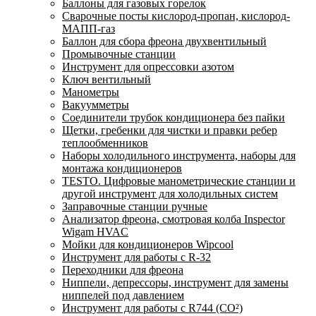
Баллоны для газовых горелок
Сварочные посты кислород-пропан, кислород-
МАПП-газ
Баллон для сбора фреона двухвентильный
Промывочные станции
Инструмент для опрессовки азотом
Ключ вентильный
Манометры
Вакуумметры
Соединители трубок кондиционера без пайки
Щетки, гребенки для чистки и правки ребер
теплообменников
Наборы холодильного инструмента, наборы для
монтажа кондиционеров
TESTO. Цифровые манометрические станции и
другой инструмент для холодильных систем
Заправочные станции ручные
Анализатор фреона, смотровая колба Inspector
Wigam HVAC
Мойки для кондиционеров Wipcool
Инструмент для работы с R-32
Переходники для фреона
Ниппели, депрессоры, инструмент для замены
ниппелей под давлением
Инструмент для работы с R744 (CO²)