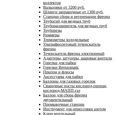
коллектор
Вальцовки от 3200 руб.
Шланги заправочные от 1300 руб.
Станции сбора и регенерации фреона
Трубогиб для медных труб
Труборасширитель для медных труб
Труборезы
Риммеры
Термометры холодильные
Ультрафиолетовый течеискатель
фреона
Течеискатель фреона электронный
Адаптеры, штуцеры, шаровые вентили
Горелки для пайки
Горелки Bernzomatic
Припои и флюсы
Аксессуары для пайки
Баллоны для газовых горелок
Сварочные посты кислород-пропан,
кислород-МАПП-газ
Баллон для сбора фреона
двухвентильный
Промывочные станции
Инструмент для опрессовки азотом
Ключ вентильный