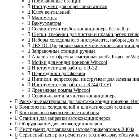
Промывочные станции
Инструмент для опрессовки азотом
Ключ вентильный
Манометры
Вакуумметры
Соединители трубок кондиционера без пайки
Щетки, гребенки для чистки и правки ребер теп
Наборы холодильного инструмента, наборы для 
TESTO. Цифровые манометрические станции и др
Заправочные станции ручные
Анализатор фреона, смотровая колба Inspector 
Мойки для кондиционеров Wipcool
Инструмент для работы с R-32
Переходники для фреона
Ниппели, депрессоры, инструмент для замены ни
Инструмент для работы с R744 (CO²)
Дренажные помпы Wipcool
Сервис-пакет для чистки кондиционера
Расходные материалы для монтажа кондиционеров. Ин
Компоненты холодильной и климатической техники
Контрольно-измерительные приборы
Станции для заправки автокондиционеров
Оборудование для автокондиционеров
Инструмент для заправки авторефрижераторов R404a
Сервисный центр по ремонту и техническому обслужи