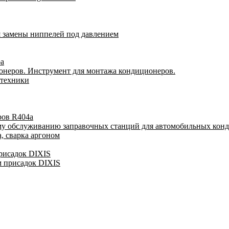
я замены ниппелей под давлением
ра
онеров. Инструмент для монтажа кондиционеров.
 техники
ров R404a
му обслуживанию заправочных станций для автомобильных кон
, сварка аргоном
присадок DIXIS
м присадок DIXIS