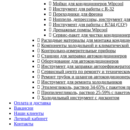
Мойки для кондиционеров Wipcool
Инструмент для работы с R-32
Переходники для фреона
Ниппели, депрессоры, инструмент дл
Инструмент для работы с R744 (CO²)
Дренажные помпы Wipcool
Сервис-пакет для чистки кондиционе
Расходные материалы для монтажа кондици
Компоненты холодильной и климатической
Контрольно-измерительные приборы
Станции для заправки автокондиционеров
Оборудование для автокондиционеров
Инструмент для заправки авторефрижерато
Сервисный центр по ремонту и техническо
Ремонт трубок и шлангов автокондиционера
Инструмент для ремонта холодильников
Этиленгликоль, раствор 34-65% с пакетом 
Пропиленгликоль, раствор 25-59% с пакето
Холодильный инструмент с дисконтом
Оплата и доставка
Вакансии
Наши клиенты
Личный кабинет
Контакты