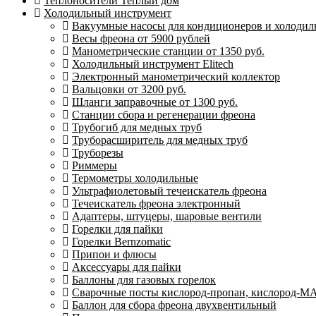
Теплоносители Теплый дом
Холодильный инструмент
Вакуумные насосы для кондиционеров и холодиль
Весы фреона от 5900 рублей
Манометрические станции от 1350 руб.
Холодильный инструмент Elitech
Электронный манометрический коллектор
Вальцовки от 3200 руб.
Шланги заправочные от 1300 руб.
Станции сбора и регенерации фреона
Трубогиб для медных труб
Труборасширитель для медных труб
Труборезы
Риммеры
Термометры холодильные
Ультрафиолетовый течеискатель фреона
Течеискатель фреона электронный
Адаптеры, штуцеры, шаровые вентили
Горелки для пайки
Горелки Bernzomatic
Припои и флюсы
Аксессуары для пайки
Баллоны для газовых горелок
Сварочные посты кислород-пропан, кислород-М
Баллон для сбора фреона двухвентильный