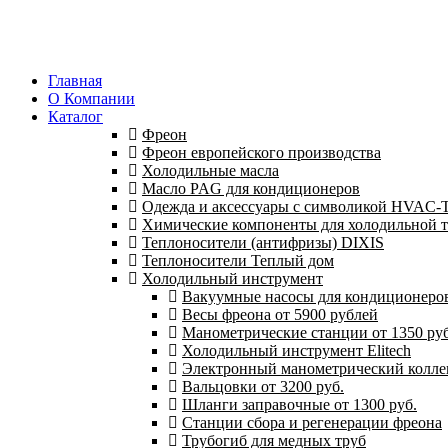
Главная
О Компании
Каталог
Фреон
Фреон европейского производства
Холодильные масла
Масло PAG для кондиционеров
Одежда и аксессуары с символикой HVAC
Химические компоненты для холодильной 
Теплоносители (антифризы) DIXIS
Теплоносители Теплый дом
Холодильный инструмент
Вакуумные насосы для кондиционеров 
Весы фреона от 5900 рублей
Манометрические станции от 1350 руб
Холодильный инструмент Elitech
Электронный манометрический колле
Вальцовки от 3200 руб.
Шланги заправочные от 1300 руб.
Станции сбора и регенерации фреона
Трубогиб для медных труб