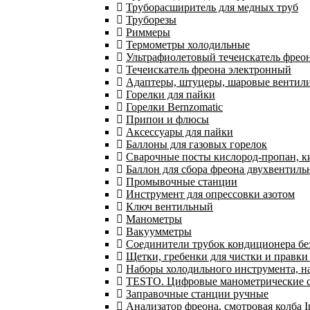
Труборасширитель для медных труб
Труборезы
Риммеры
Термометры холодильные
Ультрафиолетовый течеискатель фрео
Течеискатель фреона электронный
Адаптеры, штуцеры, шаровые вентил
Горелки для пайки
Горелки Bernzomatic
Припои и флюсы
Аксессуары для пайки
Баллоны для газовых горелок
Сварочные посты кислород-пропан, 
Баллон для сбора фреона двухвентил
Промывочные станции
Инструмент для опрессовки азотом
Ключ вентильный
Манометры
Вакуумметры
Соединители трубок кондиционера бе
Щетки, гребенки для чистки и правки
Наборы холодильного инструмента, н
TESTO. Цифровые манометрические ст
Заправочные станции ручные
Анализатор фреона, смотровая колба 