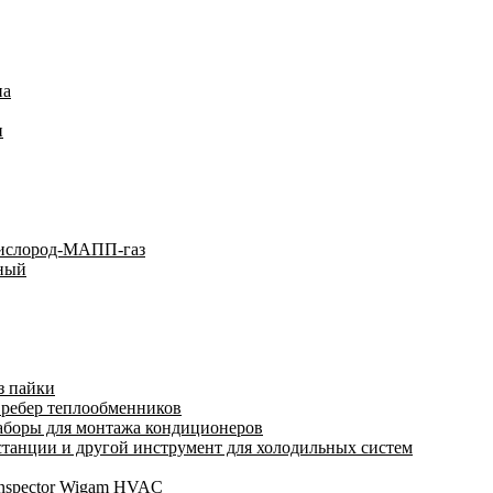
на
и
кислород-МАПП-газ
ьный
з пайки
 ребер теплообменников
аборы для монтажа кондиционеров
анции и другой инструмент для холодильных систем
Inspector Wigam HVAC