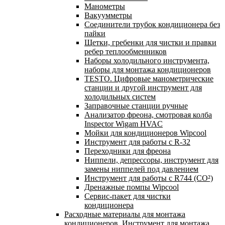
Манометры
Вакуумметры
Соединители трубок кондиционера без
пайки
Щетки, гребенки для чистки и правки
ребер теплообменников
Наборы холодильного инструмента,
наборы для монтажа кондиционеров
TESTO. Цифровые манометрические
станции и другой инструмент для
холодильных систем
Заправочные станции ручные
Анализатор фреона, смотровая колба
Inspector Wigam HVAC
Мойки для кондиционеров Wipcool
Инструмент для работы с R-32
Переходники для фреона
Ниппели, депрессоры, инструмент для
замены ниппелей под давлением
Инструмент для работы с R744 (CO²)
Дренажные помпы Wipcool
Сервис-пакет для чистки
кондиционера
Расходные материалы для монтажа
кондиционеров. Инструмент для монтажа