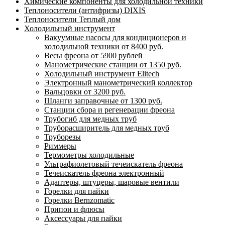
Химические компоненты для холодильной техники
Теплоносители (антифризы) DIXIS
Теплоносители Теплый дом
Холодильный инструмент
Вакуумные насосы для кондиционеров и
холодильной техники от 8400 руб.
Весы фреона от 5900 рублей
Манометрические станции от 1350 руб.
Холодильный инструмент Elitech
Электронный манометрический коллектор
Вальцовки от 3200 руб.
Шланги заправочные от 1300 руб.
Станции сбора и регенерации фреона
Трубогиб для медных труб
Труборасширитель для медных труб
Труборезы
Риммеры
Термометры холодильные
Ультрафиолетовый течеискатель фреона
Течеискатель фреона электронный
Адаптеры, штуцеры, шаровые вентили
Горелки для пайки
Горелки Bernzomatic
Припои и флюсы
Аксессуары для пайки