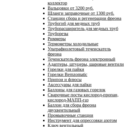
коллектор
Вальцовки от 3200 руб.
Шланги заправочные от 1300 руб.
Станции сбора и регенерации фреона
Трубогиб для медных труб
Труборасширитель для медных труб
Труборезы
Риммеры
Термометры холодильные
Ультрафиолетовый течеискатель
фреона
Течеискатель фреона электронный
Адаптеры, штуцеры, шаровые вентили
Горелки для пайки
Горелки Bernzomatic
Припои и флюсы
Аксессуары для пайки
Баллоны для газовых горелок
Сварочные посты кислород-пропан,
кислород-МАПП-газ
Баллон для сбора фреона
двухвентильный
Промывочные станции
Инструмент для опрессовки азотом
Ключ вентильный