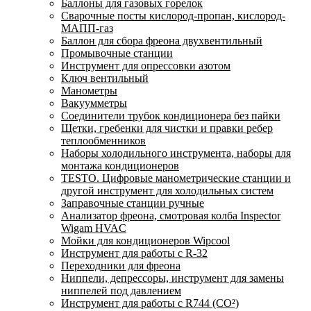
Баллоны для газовых горелок
Сварочные посты кислород-пропан, кислород-
МАПП-газ
Баллон для сбора фреона двухвентильный
Промывочные станции
Инструмент для опрессовки азотом
Ключ вентильный
Манометры
Вакуумметры
Соединители трубок кондиционера без пайки
Щетки, гребенки для чистки и правки ребер
теплообменников
Наборы холодильного инструмента, наборы для
монтажа кондиционеров
TESTO. Цифровые манометрические станции и
другой инструмент для холодильных систем
Заправочные станции ручные
Анализатор фреона, смотровая колба Inspector
Wigam HVAC
Мойки для кондиционеров Wipcool
Инструмент для работы с R-32
Переходники для фреона
Ниппели, депрессоры, инструмент для замены
ниппелей под давлением
Инструмент для работы с R744 (CO²)