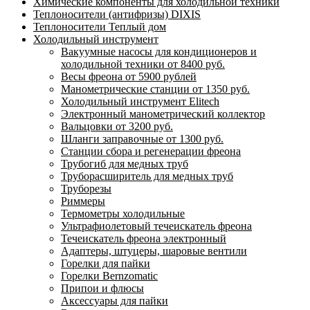
Химические компоненты для холодильной техники
Теплоносители (антифризы) DIXIS
Теплоносители Теплый дом
Холодильный инструмент
Вакуумные насосы для кондиционеров и
холодильной техники от 8400 руб.
Весы фреона от 5900 рублей
Манометрические станции от 1350 руб.
Холодильный инструмент Elitech
Электронный манометрический коллектор
Вальцовки от 3200 руб.
Шланги заправочные от 1300 руб.
Станции сбора и регенерации фреона
Трубогиб для медных труб
Труборасширитель для медных труб
Труборезы
Риммеры
Термометры холодильные
Ультрафиолетовый течеискатель фреона
Течеискатель фреона электронный
Адаптеры, штуцеры, шаровые вентили
Горелки для пайки
Горелки Bernzomatic
Припои и флюсы
Аксессуары для пайки