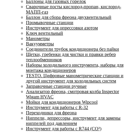
Баллоны для газовых горелок
Сварочные посты кислород-пропан, кислород-
МАПП-газ
Баллон для сбора фреона двухвентильный
Промывочные станции
Инструмент для опрессовки азотом
Ключ вентильный
Манометры
Вакуумметры
Соединители трубок кондиционера без пайки
Щетки, гребенки для чистки и правки ребер
теплообменников
Наборы холодильного инструмента, наборы для
монтажа кондиционеров
TESTO. Цифровые манометрические станции и
другой инструмент для холодильных систем
Заправочные станции ручные
Анализатор фреона, смотровая колба Inspector
Wigam HVAC
Мойки для кондиционеров Wipcool
Инструмент для работы с R-32
Переходники для фреона
Ниппели, депрессоры, инструмент для замены
ниппелей под давлением
Инструмент для работы с R744 (CO²)