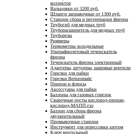
коллектор
Вальцовки от 3200 руб.
Шланги заправочные от 1300 руб.
Станции сбора и регенерации фреона
Трубогиб для медных труб
Труборасширитель для медных труб
Труборезы
Риммеры
Термометры холодильные
Ультрафиолетовый течеискатель
фреона
Течеискатель фреона электронный
Адаптеры, штуцеры, шаровые вентили
Горелки для пайки
Горелки Bernzomatic
Припои и флюсы
Аксессуары для пайки
Баллоны для газовых горелок
Сварочные посты кислород-пропан,
кислород-МАПП-газ
Баллон для сбора фреона
двухвентильный
Промывочные станции
Инструмент для опрессовки азотом
Ключ вентильный