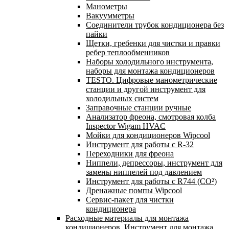
Манометры
Вакуумметры
Соединители трубок кондиционера без
пайки
Щетки, гребенки для чистки и правки
ребер теплообменников
Наборы холодильного инструмента,
наборы для монтажа кондиционеров
TESTO. Цифровые манометрические
станции и другой инструмент для
холодильных систем
Заправочные станции ручные
Анализатор фреона, смотровая колба
Inspector Wigam HVAC
Мойки для кондиционеров Wipcool
Инструмент для работы с R-32
Переходники для фреона
Ниппели, депрессоры, инструмент для
замены ниппелей под давлением
Инструмент для работы с R744 (CO²)
Дренажные помпы Wipcool
Сервис-пакет для чистки
кондиционера
Расходные материалы для монтажа
кондиционеров. Инструмент для монтажа