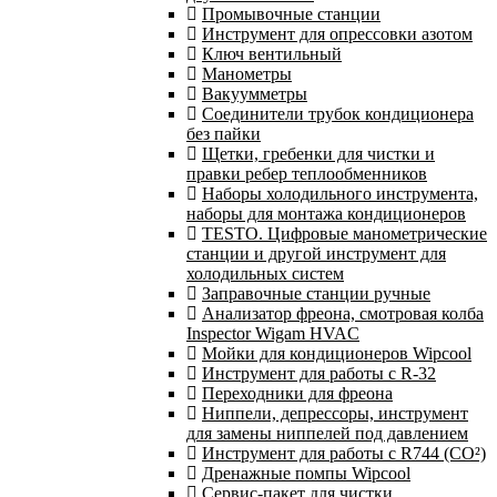
Промывочные станции
Инструмент для опрессовки азотом
Ключ вентильный
Манометры
Вакуумметры
Соединители трубок кондиционера
без пайки
Щетки, гребенки для чистки и
правки ребер теплообменников
Наборы холодильного инструмента,
наборы для монтажа кондиционеров
TESTO. Цифровые манометрические
станции и другой инструмент для
холодильных систем
Заправочные станции ручные
Анализатор фреона, смотровая колба
Inspector Wigam HVAC
Мойки для кондиционеров Wipcool
Инструмент для работы с R-32
Переходники для фреона
Ниппели, депрессоры, инструмент
для замены ниппелей под давлением
Инструмент для работы с R744 (CO²)
Дренажные помпы Wipcool
Сервис-пакет для чистки