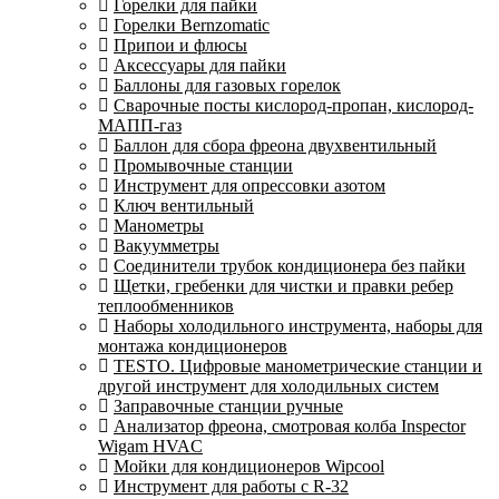
Горелки для пайки
Горелки Bernzomatic
Припои и флюсы
Аксессуары для пайки
Баллоны для газовых горелок
Сварочные посты кислород-пропан, кислород-
МАПП-газ
Баллон для сбора фреона двухвентильный
Промывочные станции
Инструмент для опрессовки азотом
Ключ вентильный
Манометры
Вакуумметры
Соединители трубок кондиционера без пайки
Щетки, гребенки для чистки и правки ребер
теплообменников
Наборы холодильного инструмента, наборы для
монтажа кондиционеров
TESTO. Цифровые манометрические станции и
другой инструмент для холодильных систем
Заправочные станции ручные
Анализатор фреона, смотровая колба Inspector
Wigam HVAC
Мойки для кондиционеров Wipcool
Инструмент для работы с R-32