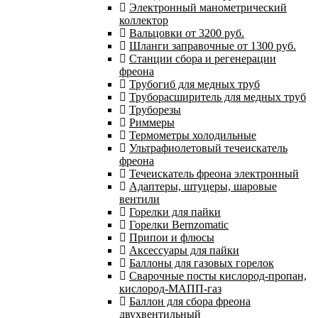
Электронный манометрический
коллектор
Вальцовки от 3200 руб.
Шланги заправочные от 1300 руб.
Станции сбора и регенерации
фреона
Трубогиб для медных труб
Труборасширитель для медных труб
Труборезы
Риммеры
Термометры холодильные
Ультрафиолетовый течеискатель
фреона
Течеискатель фреона электронный
Адаптеры, штуцеры, шаровые
вентили
Горелки для пайки
Горелки Bernzomatic
Припои и флюсы
Аксессуары для пайки
Баллоны для газовых горелок
Сварочные посты кислород-пропан,
кислород-МАПП-газ
Баллон для сбора фреона
двухвентильный