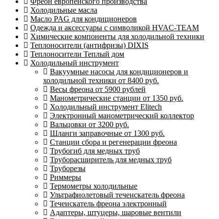
Фреон европейского производства
Холодильные масла
Масло PAG для кондиционеров
Одежда и аксессуары с символикой HVAC-TEAM
Химические компоненты для холодильной техники
Теплоносители (антифризы) DIXIS
Теплоносители Теплый дом
Холодильный инструмент
Вакуумные насосы для кондиционеров и
холодильной техники от 8400 руб.
Весы фреона от 5900 рублей
Манометрические станции от 1350 руб.
Холодильный инструмент Elitech
Электронный манометрический коллектор
Вальцовки от 3200 руб.
Шланги заправочные от 1300 руб.
Станции сбора и регенерации фреона
Трубогиб для медных труб
Труборасширитель для медных труб
Труборезы
Риммеры
Термометры холодильные
Ультрафиолетовый течеискатель фреона
Течеискатель фреона электронный
Адаптеры, штуцеры, шаровые вентили