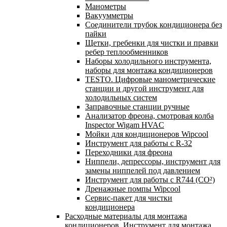
Манометры
Вакуумметры
Соединители трубок кондиционера без
пайки
Щетки, гребенки для чистки и правки
ребер теплообменников
Наборы холодильного инструмента,
наборы для монтажа кондиционеров
TESTO. Цифровые манометрические
станции и другой инструмент для
холодильных систем
Заправочные станции ручные
Анализатор фреона, смотровая колба
Inspector Wigam HVAC
Мойки для кондиционеров Wipcool
Инструмент для работы с R-32
Переходники для фреона
Ниппели, депрессоры, инструмент для
замены ниппелей под давлением
Инструмент для работы с R744 (CO²)
Дренажные помпы Wipcool
Сервис-пакет для чистки
кондиционера
Расходные материалы для монтажа
кондиционеров. Инструмент для монтажа