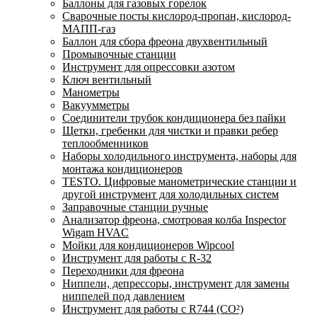
Баллоны для газовых горелок
Сварочные посты кислород-пропан, кислород-
МАПП-газ
Баллон для сбора фреона двухвентильный
Промывочные станции
Инструмент для опрессовки азотом
Ключ вентильный
Манометры
Вакуумметры
Соединители трубок кондиционера без пайки
Щетки, гребенки для чистки и правки ребер
теплообменников
Наборы холодильного инструмента, наборы для
монтажа кондиционеров
TESTO. Цифровые манометрические станции и
другой инструмент для холодильных систем
Заправочные станции ручные
Анализатор фреона, смотровая колба Inspector
Wigam HVAC
Мойки для кондиционеров Wipcool
Инструмент для работы с R-32
Переходники для фреона
Ниппели, депрессоры, инструмент для замены
ниппелей под давлением
Инструмент для работы с R744 (CO²)