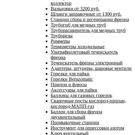
коллектор
Вальцовки от 3200 руб.
Шланги заправочные от 1300 руб.
Станции сбора и регенерации фреона
Трубогиб для медных труб
Труборасширитель для медных труб
Труборезы
Риммеры
Термометры холодильные
Ультрафиолетовый течеискатель
фреона
Течеискатель фреона электронный
Адаптеры, штуцеры, шаровые вентили
Горелки для пайки
Горелки Bernzomatic
Припои и флюсы
Аксессуары для пайки
Баллоны для газовых горелок
Сварочные посты кислород-пропан,
кислород-МАПП-газ
Баллон для сбора фреона
двухвентильный
Промывочные станции
Инструмент для опрессовки азотом
Ключ вентильный