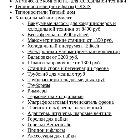
Химические компоненты для холодильной техники
Теплоносители (антифризы) DIXIS
Теплоносители Теплый дом
Холодильный инструмент
Вакуумные насосы для кондиционеров и
холодильной техники от 8400 руб.
Весы фреона от 5900 рублей
Манометрические станции от 1350 руб.
Холодильный инструмент Elitech
Электронный манометрический коллектор
Вальцовки от 3200 руб.
Шланги заправочные от 1300 руб.
Станции сбора и регенерации фреона
Трубогиб для медных труб
Труборасширитель для медных труб
Труборезы
Риммеры
Термометры холодильные
Ультрафиолетовый течеискатель фреона
Течеискатель фреона электронный
Адаптеры, штуцеры, шаровые вентили
Горелки для пайки
Горелки Bernzomatic
Припои и флюсы
Аксессуары для пайки