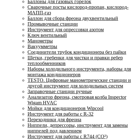
Баллоны для газовых горелок
Сварочные посты кислород-пропан, кислород-
МАПП-газ
Баллон для сбора фреона двухвентильный
Промывочные станции
Инструмент для опрессовки азотом
Ключ вентильный
Манометры
Вакуумметры
Соединители трубок кондиционера без пайки
Щетки, гребенки для чистки и правки ребер
теплообменников
Наборы холодильного инструмента, наборы для
монтажа кондиционеров
TESTO. Цифровые манометрические станции и
другой инструмент для холодильных систем
Заправочные станции ручные
Анализатор фреона, смотровая колба Inspector
Wigam HVAC
Мойки для кондиционеров Wipcool
Инструмент для работы с R-32
Переходники для фреона
Ниппели, депрессоры, инструмент для замены
ниппелей под давлением
Инструмент для работы с R744 (CO²)