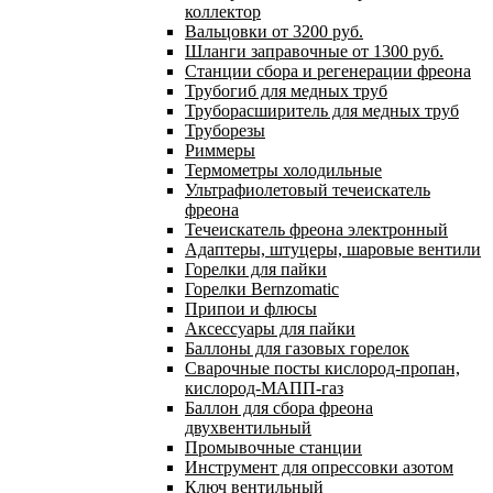
коллектор
Вальцовки от 3200 руб.
Шланги заправочные от 1300 руб.
Станции сбора и регенерации фреона
Трубогиб для медных труб
Труборасширитель для медных труб
Труборезы
Риммеры
Термометры холодильные
Ультрафиолетовый течеискатель
фреона
Течеискатель фреона электронный
Адаптеры, штуцеры, шаровые вентили
Горелки для пайки
Горелки Bernzomatic
Припои и флюсы
Аксессуары для пайки
Баллоны для газовых горелок
Сварочные посты кислород-пропан,
кислород-МАПП-газ
Баллон для сбора фреона
двухвентильный
Промывочные станции
Инструмент для опрессовки азотом
Ключ вентильный