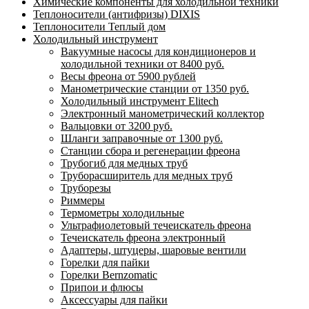
Химические компоненты для холодильной техники
Теплоносители (антифризы) DIXIS
Теплоносители Теплый дом
Холодильный инструмент
Вакуумные насосы для кондиционеров и
холодильной техники от 8400 руб.
Весы фреона от 5900 рублей
Манометрические станции от 1350 руб.
Холодильный инструмент Elitech
Электронный манометрический коллектор
Вальцовки от 3200 руб.
Шланги заправочные от 1300 руб.
Станции сбора и регенерации фреона
Трубогиб для медных труб
Труборасширитель для медных труб
Труборезы
Риммеры
Термометры холодильные
Ультрафиолетовый течеискатель фреона
Течеискатель фреона электронный
Адаптеры, штуцеры, шаровые вентили
Горелки для пайки
Горелки Bernzomatic
Припои и флюсы
Аксессуары для пайки