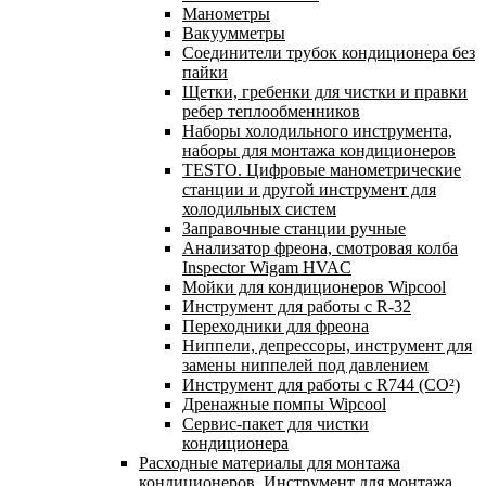
Манометры
Вакуумметры
Соединители трубок кондиционера без
пайки
Щетки, гребенки для чистки и правки
ребер теплообменников
Наборы холодильного инструмента,
наборы для монтажа кондиционеров
TESTO. Цифровые манометрические
станции и другой инструмент для
холодильных систем
Заправочные станции ручные
Анализатор фреона, смотровая колба
Inspector Wigam HVAC
Мойки для кондиционеров Wipcool
Инструмент для работы с R-32
Переходники для фреона
Ниппели, депрессоры, инструмент для
замены ниппелей под давлением
Инструмент для работы с R744 (CO²)
Дренажные помпы Wipcool
Сервис-пакет для чистки
кондиционера
Расходные материалы для монтажа
кондиционеров. Инструмент для монтажа