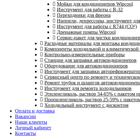
Мойки для кондиционеров Wipcool
Инструмент для работы с R-32
Переходники для фреона
Ниппели, депрессоры, инструмент дл
Инструмент для работы с R744 (CO²)
Дренажные помпы Wipcool
Сервис-пакет для чистки кондиционе
Расходные материалы для монтажа кондици
Компоненты холодильной и климатической
Контрольно-измерительные приборы
Станции для заправки автокондиционеров
Оборудование для автокондиционеров
Инструмент для заправки авторефрижерато
Сервисный центр по ремонту и техническо
Ремонт трубок и шлангов автокондиционера
Инструмент для ремонта холодильников
Этиленгликоль, раствор 34-65% с пакетом 
Пропиленгликоль, раствор 25-59% с пакето
Холодильный инструмент с дисконтом
Оплата и доставка
Вакансии
Наши клиенты
Личный кабинет
Контакты