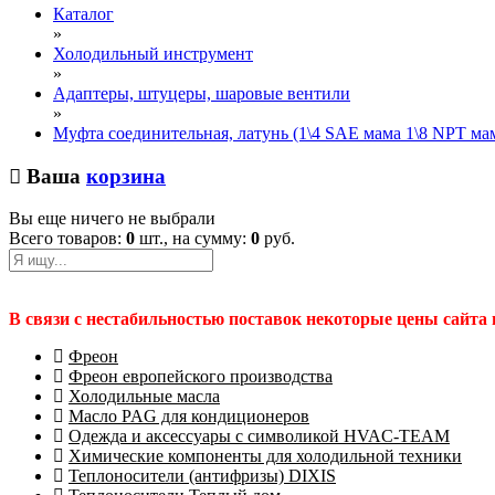
Каталог
»
Холодильный инструмент
»
Адаптеры, штуцеры, шаровые вентили
»
Муфта соединительная, латунь (1\4 SAE мама 1\8 NPT ма
Ваша
корзина
Вы еще ничего не выбрали
Всего товаров:
0
шт., на сумму:
0
руб.
В связи с нестабильностью поставок некоторые цены сайта
Фреон
Фреон европейского производства
Холодильные масла
Масло PAG для кондиционеров
Одежда и аксессуары с символикой HVAC-TEAM
Химические компоненты для холодильной техники
Теплоносители (антифризы) DIXIS