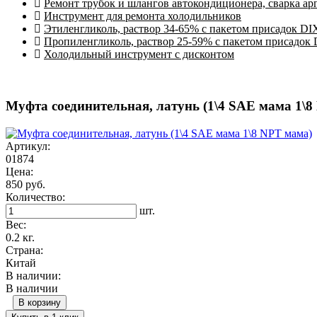
Ремонт трубок и шлангов автокондиционера, сварка ар
Инструмент для ремонта холодильников
Этиленгликоль, раствор 34-65% с пакетом присадок DI
Пропиленгликоль, раствор 25-59% с пакетом присадок
Холодильный инструмент с дисконтом
Муфта соединительная, латунь (1\4 SAE мама 1\8
Артикул:
01874
Цена:
850 руб.
Количество:
шт.
Вес:
0.2 кг.
Страна:
Китай
В наличии:
В наличии
В корзину