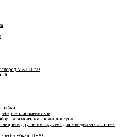
на
и
кислород-МАПП-газ
ьный
з пайки
 ребер теплообменников
аборы для монтажа кондиционеров
анции и другой инструмент для холодильных систем
Inspector Wigam HVAC