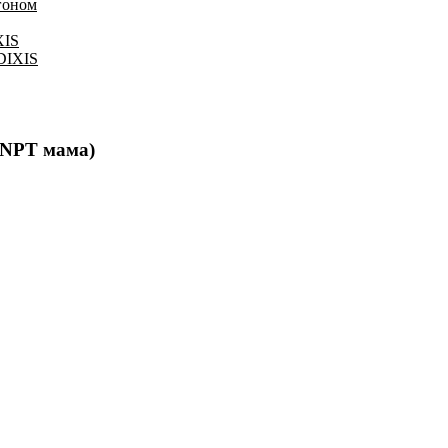
гоном
XIS
 DIXIS
 NPT мама)