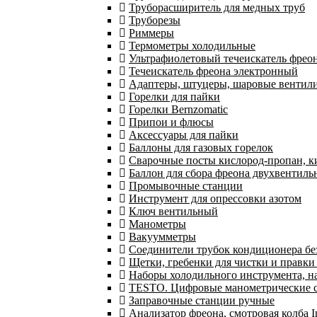
Труборасширитель для медных труб
Труборезы
Риммеры
Термометры холодильные
Ультрафиолетовый течеискатель фрео
Течеискатель фреона электронный
Адаптеры, штуцеры, шаровые вентил
Горелки для пайки
Горелки Bernzomatic
Припои и флюсы
Аксессуары для пайки
Баллоны для газовых горелок
Сварочные посты кислород-пропан, 
Баллон для сбора фреона двухвентил
Промывочные станции
Инструмент для опрессовки азотом
Ключ вентильный
Манометры
Вакуумметры
Соединители трубок кондиционера бе
Щетки, гребенки для чистки и правки
Наборы холодильного инструмента, н
TESTO. Цифровые манометрические ст
Заправочные станции ручные
Анализатор фреона, смотровая колба 