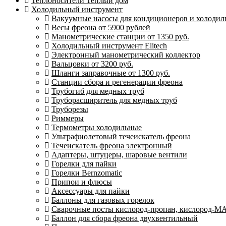
Теплоносители Теплый дом
Холодильный инструмент
Вакуумные насосы для кондиционеров и холодиль
Весы фреона от 5900 рублей
Манометрические станции от 1350 руб.
Холодильный инструмент Elitech
Электронный манометрический коллектор
Вальцовки от 3200 руб.
Шланги заправочные от 1300 руб.
Станции сбора и регенерации фреона
Трубогиб для медных труб
Труборасширитель для медных труб
Труборезы
Риммеры
Термометры холодильные
Ультрафиолетовый течеискатель фреона
Течеискатель фреона электронный
Адаптеры, штуцеры, шаровые вентили
Горелки для пайки
Горелки Bernzomatic
Припои и флюсы
Аксессуары для пайки
Баллоны для газовых горелок
Сварочные посты кислород-пропан, кислород-М
Баллон для сбора фреона двухвентильный