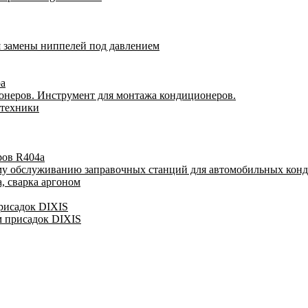
я замены ниппелей под давлением
ра
онеров. Инструмент для монтажа кондиционеров.
 техники
ров R404a
му обслуживанию заправочных станций для автомобильных кон
, сварка аргоном
присадок DIXIS
м присадок DIXIS