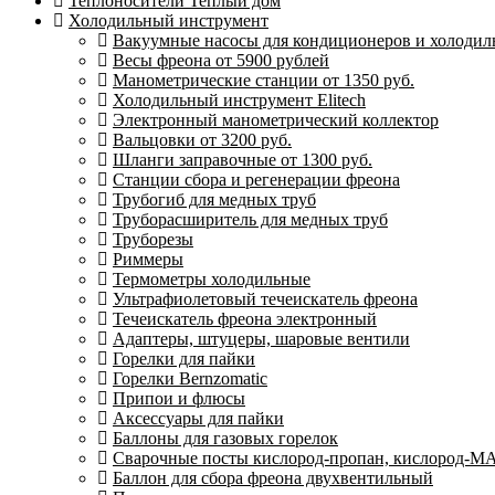
Теплоносители Теплый дом
Холодильный инструмент
Вакуумные насосы для кондиционеров и холодиль
Весы фреона от 5900 рублей
Манометрические станции от 1350 руб.
Холодильный инструмент Elitech
Электронный манометрический коллектор
Вальцовки от 3200 руб.
Шланги заправочные от 1300 руб.
Станции сбора и регенерации фреона
Трубогиб для медных труб
Труборасширитель для медных труб
Труборезы
Риммеры
Термометры холодильные
Ультрафиолетовый течеискатель фреона
Течеискатель фреона электронный
Адаптеры, штуцеры, шаровые вентили
Горелки для пайки
Горелки Bernzomatic
Припои и флюсы
Аксессуары для пайки
Баллоны для газовых горелок
Сварочные посты кислород-пропан, кислород-М
Баллон для сбора фреона двухвентильный