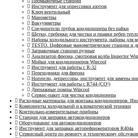
Промывочные станции
Инструмент для опрессовки азотом
Ключ вентильный
Манометры
Вакуумметры
Соединители трубок кондиционера без пайки
Щетки, гребенки для чистки и правки ребер теп
Наборы холодильного инструмента, наборы для 
TESTO. Цифровые манометрические станции и др
Заправочные станции ручные
Анализатор фреона, смотровая колба Inspector 
Мойки для кондиционеров Wipcool
Инструмент для работы с R-32
Переходники для фреона
Ниппели, депрессоры, инструмент для замены ни
Инструмент для работы с R744 (CO²)
Дренажные помпы Wipcool
Сервис-пакет для чистки кондиционера
Расходные материалы для монтажа кондиционеров. Ин
Компоненты холодильной и климатической техники
Контрольно-измерительные приборы
Станции для заправки автокондиционеров
Оборудование для автокондиционеров
Инструмент для заправки авторефрижераторов R404a
Сервисный центр по ремонту и техническому обслужи