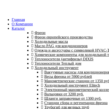
Главная
О Компании
Каталог
Фреон
Фреон европейского производства
Холодильные масла
Масло PAG для кондиционеров
Одежда и аксессуары с символикой HVAC
Химические компоненты для холодильной 
Теплоносители (антифризы) DIXIS
Теплоносители Теплый дом
Холодильный инструмент
Вакуумные насосы для кондиционеров 
Весы фреона от 5900 рублей
Манометрические станции от 1350 руб
Холодильный инструмент Elitech
Электронный манометрический колле
Вальцовки от 3200 руб.
Шланги заправочные от 1300 руб.
Станции сбора и регенерации фреона
Трубогиб для медных труб