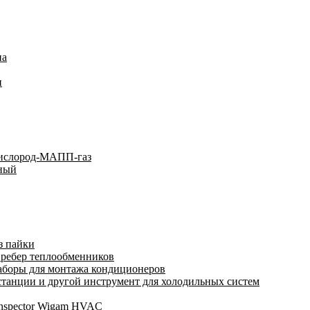
на
и
кислород-МАПП-газ
ьный
з пайки
 ребер теплообменников
аборы для монтажа кондиционеров
анции и другой инструмент для холодильных систем
Inspector Wigam HVAC