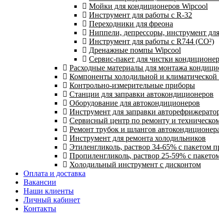
Мойки для кондиционеров Wipcool
Инструмент для работы с R-32
Переходники для фреона
Ниппели, депрессоры, инструмент дл
Инструмент для работы с R744 (CO²)
Дренажные помпы Wipcool
Сервис-пакет для чистки кондиционе
Расходные материалы для монтажа кондици
Компоненты холодильной и климатической
Контрольно-измерительные приборы
Станции для заправки автокондиционеров
Оборудование для автокондиционеров
Инструмент для заправки авторефрижерато
Сервисный центр по ремонту и техническо
Ремонт трубок и шлангов автокондиционера
Инструмент для ремонта холодильников
Этиленгликоль, раствор 34-65% с пакетом 
Пропиленгликоль, раствор 25-59% с пакето
Холодильный инструмент с дисконтом
Оплата и доставка
Вакансии
Наши клиенты
Личный кабинет
Контакты