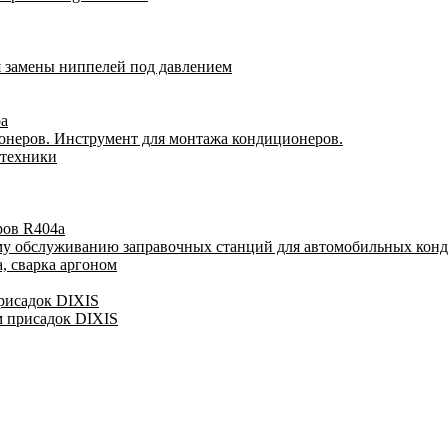
я замены ниппелей под давлением
ра
онеров. Инструмент для монтажа кондиционеров.
 техники
ров R404a
му обслуживанию заправочных станций для автомобильных кон
, сварка аргоном
присадок DIXIS
м присадок DIXIS