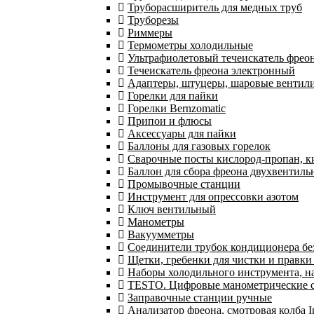
Труборасширитель для медных труб
Труборезы
Риммеры
Термометры холодильные
Ультрафиолетовый течеискатель фрео
Течеискатель фреона электронный
Адаптеры, штуцеры, шаровые вентил
Горелки для пайки
Горелки Bernzomatic
Припои и флюсы
Аксессуары для пайки
Баллоны для газовых горелок
Сварочные посты кислород-пропан, 
Баллон для сбора фреона двухвентил
Промывочные станции
Инструмент для опрессовки азотом
Ключ вентильный
Манометры
Вакуумметры
Соединители трубок кондиционера бе
Щетки, гребенки для чистки и правки
Наборы холодильного инструмента, н
TESTO. Цифровые манометрические ст
Заправочные станции ручные
Анализатор фреона, смотровая колба 