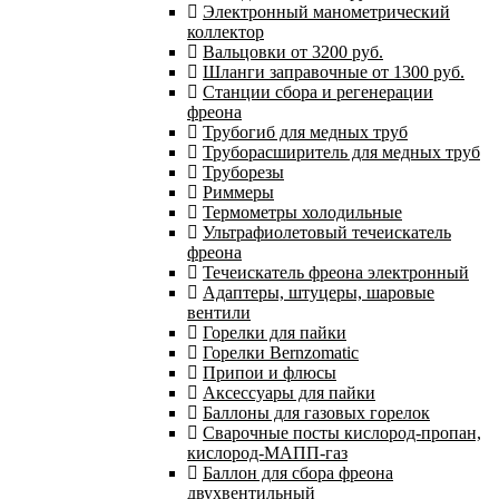
Электронный манометрический
коллектор
Вальцовки от 3200 руб.
Шланги заправочные от 1300 руб.
Станции сбора и регенерации
фреона
Трубогиб для медных труб
Труборасширитель для медных труб
Труборезы
Риммеры
Термометры холодильные
Ультрафиолетовый течеискатель
фреона
Течеискатель фреона электронный
Адаптеры, штуцеры, шаровые
вентили
Горелки для пайки
Горелки Bernzomatic
Припои и флюсы
Аксессуары для пайки
Баллоны для газовых горелок
Сварочные посты кислород-пропан,
кислород-МАПП-газ
Баллон для сбора фреона
двухвентильный