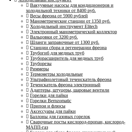
Вакуумные насосы для кондиционеров и
холодильной техники от 8400 руб.
Весы фреона от 5900 рублей
Манометрические станции от 1350 руб.
Холодильный инструмент Elitech
Электронный манометрический коллектор
Вальцовки от 3200 руб.
Шланги заправочные от 1300 руб.
Станции сбора и регенерации фреона
Трубогиб для медных труб
Труборасширитель для медных труб
Труборезы
Риммеры
Термометры холодильные
Ультрафиолетовый течеискатель фреона
Течеискатель фреона электронный
Адаптеры, штуцеры, шаровые вентили
Горелки для пайки
Горелки Bernzomatic
Припои и флюсы
Аксессуары для пайки
Баллоны для газовых горелок
Сварочные посты кислород-пропан, кислород-
МАПП-газ