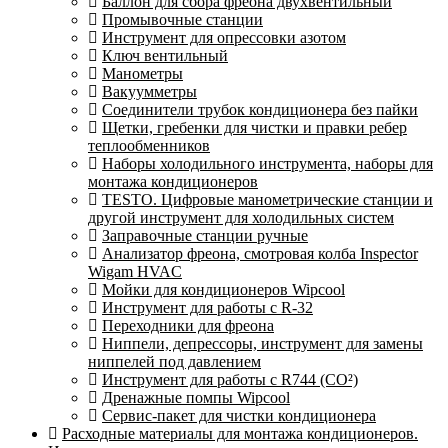
Баллон для сбора фреона двухвентильный
Промывочные станции
Инструмент для опрессовки азотом
Ключ вентильный
Манометры
Вакуумметры
Соединители трубок кондиционера без пайки
Щетки, гребенки для чистки и правки ребер
теплообменников
Наборы холодильного инструмента, наборы для
монтажа кондиционеров
TESTO. Цифровые манометрические станции и
другой инструмент для холодильных систем
Заправочные станции ручные
Анализатор фреона, смотровая колба Inspector
Wigam HVAC
Мойки для кондиционеров Wipcool
Инструмент для работы с R-32
Переходники для фреона
Ниппели, депрессоры, инструмент для замены
ниппелей под давлением
Инструмент для работы с R744 (CO²)
Дренажные помпы Wipcool
Сервис-пакет для чистки кондиционера
Расходные материалы для монтажа кондиционеров.