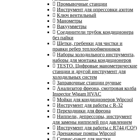
Промывочные станции
Инструмент для опрессовки азотом
Ключ вентильный
Манометры
Вакуумметры
Соединители трубок кондиционера
без пайки
Щетки, гребенки для чистки и
правки ребер теплообменников
Наборы холодильного инструмента,
наборы для монтажа кондиционеров
TESTO. Цифровые манометрические
станции и другой инструмент для
холодильных систем
Заправочные станции ручные
Анализатор фреона, смотровая колба
Inspector Wigam HVAC
Мойки для кондиционеров Wipcool
Инструмент для работы с R-32
Переходники для фреона
Ниппели, депрессоры, инструмент
для замены ниппелей под давлением
Инструмент для работы с R744 (CO²)
Дренажные помпы Wipcool
Сервис-пакет для чистки