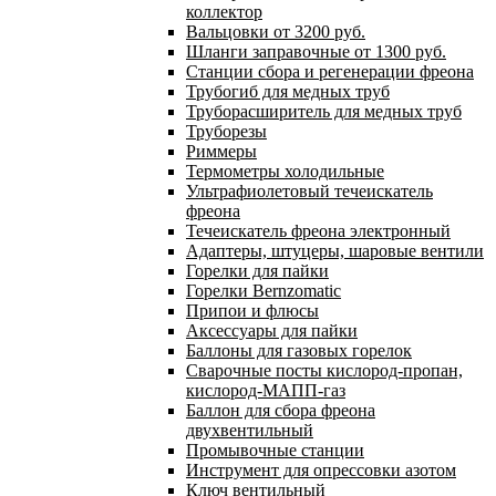
коллектор
Вальцовки от 3200 руб.
Шланги заправочные от 1300 руб.
Станции сбора и регенерации фреона
Трубогиб для медных труб
Труборасширитель для медных труб
Труборезы
Риммеры
Термометры холодильные
Ультрафиолетовый течеискатель
фреона
Течеискатель фреона электронный
Адаптеры, штуцеры, шаровые вентили
Горелки для пайки
Горелки Bernzomatic
Припои и флюсы
Аксессуары для пайки
Баллоны для газовых горелок
Сварочные посты кислород-пропан,
кислород-МАПП-газ
Баллон для сбора фреона
двухвентильный
Промывочные станции
Инструмент для опрессовки азотом
Ключ вентильный