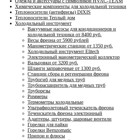
Одежда и аксессуары с символикой HVAC-TEAM
Химические компоненты для холодильной техники
Теплоносители (антифризы) DIXIS
Теплоносители Теплый дом
Холодильный инструмент
Вакуумные насосы для кондиционеров и
холодильной техники от 8400 руб.
Весы фреона от 5900 рублей
Манометрические станции от 1350 руб.
Холодильный инструмент Elitech
Электронный манометрический коллектор
Вальцовки от 3200 руб.
Шланги заправочные от 1300 руб.
Станции сбора и регенерации фреона
Трубогиб для медных труб
Труборасширитель для медных труб
Труборезы
Риммеры
Термометры холодильные
Ультрафиолетовый течеискатель фреона
Течеискатель фреона электронный
Адаптеры, штуцеры, шаровые вентили
Горелки для пайки
Горелки Bernzomatic
Припои и флюсы