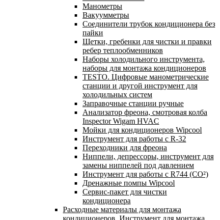
Манометры
Вакуумметры
Соединители трубок кондиционера без
пайки
Щетки, гребенки для чистки и правки
ребер теплообменников
Наборы холодильного инструмента,
наборы для монтажа кондиционеров
TESTO. Цифровые манометрические
станции и другой инструмент для
холодильных систем
Заправочные станции ручные
Анализатор фреона, смотровая колба
Inspector Wigam HVAC
Мойки для кондиционеров Wipcool
Инструмент для работы с R-32
Переходники для фреона
Ниппели, депрессоры, инструмент для
замены ниппелей под давлением
Инструмент для работы с R744 (CO²)
Дренажные помпы Wipcool
Сервис-пакет для чистки
кондиционера
Расходные материалы для монтажа
кондиционеров. Инструмент для монтажа