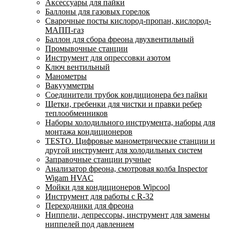
Аксессуары для пайки
Баллоны для газовых горелок
Сварочные посты кислород-пропан, кислород-
МАПП-газ
Баллон для сбора фреона двухвентильный
Промывочные станции
Инструмент для опрессовки азотом
Ключ вентильный
Манометры
Вакуумметры
Соединители трубок кондиционера без пайки
Щетки, гребенки для чистки и правки ребер
теплообменников
Наборы холодильного инструмента, наборы для
монтажа кондиционеров
TESTO. Цифровые манометрические станции и
другой инструмент для холодильных систем
Заправочные станции ручные
Анализатор фреона, смотровая колба Inspector
Wigam HVAC
Мойки для кондиционеров Wipcool
Инструмент для работы с R-32
Переходники для фреона
Ниппели, депрессоры, инструмент для замены
ниппелей под давлением