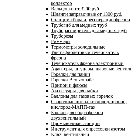
коллектор
Вальцовки от 3200 руб.
Шланги заправочные от 1300 руб.
Станции сбора и регенерации фреона
Трубогиб для медных труб
Труборасширитель для медных труб
Труборезы
Риммеры
Термометры холодильные
Ультрафиолетовый течеискатель
фреона
Течеискатель фреона электронный
Адаптеры, штуцеры, шаровые вентили
Горелки для пайки
Горелки Bernzomatic
Припои и флюсы
Аксессуары для пайки
Баллоны для газовых горелок
Сварочные посты кислород-пропан,
кислород-МАПП-газ
Баллон для сбора фреона
двухвентильный
Промывочные станции
Инструмент для опрессовки азотом
Ключ вентильный