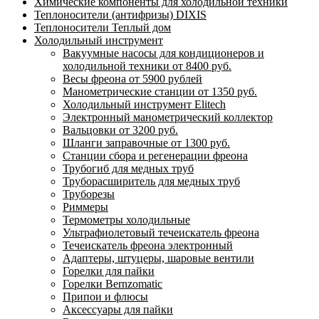
Химические компоненты для холодильной техники
Теплоносители (антифризы) DIXIS
Теплоносители Теплый дом
Холодильный инструмент
Вакуумные насосы для кондиционеров и
холодильной техники от 8400 руб.
Весы фреона от 5900 рублей
Манометрические станции от 1350 руб.
Холодильный инструмент Elitech
Электронный манометрический коллектор
Вальцовки от 3200 руб.
Шланги заправочные от 1300 руб.
Станции сбора и регенерации фреона
Трубогиб для медных труб
Труборасширитель для медных труб
Труборезы
Риммеры
Термометры холодильные
Ультрафиолетовый течеискатель фреона
Течеискатель фреона электронный
Адаптеры, штуцеры, шаровые вентили
Горелки для пайки
Горелки Bernzomatic
Припои и флюсы
Аксессуары для пайки