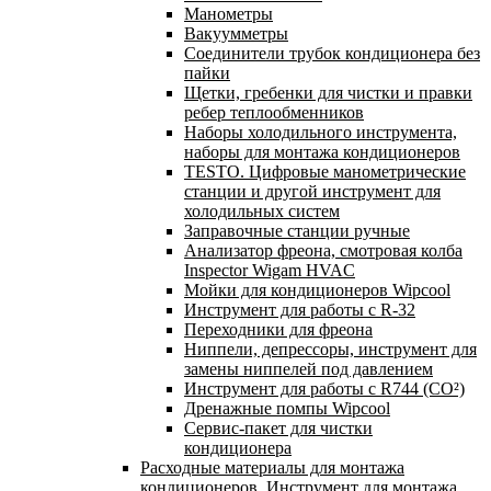
Манометры
Вакуумметры
Соединители трубок кондиционера без
пайки
Щетки, гребенки для чистки и правки
ребер теплообменников
Наборы холодильного инструмента,
наборы для монтажа кондиционеров
TESTO. Цифровые манометрические
станции и другой инструмент для
холодильных систем
Заправочные станции ручные
Анализатор фреона, смотровая колба
Inspector Wigam HVAC
Мойки для кондиционеров Wipcool
Инструмент для работы с R-32
Переходники для фреона
Ниппели, депрессоры, инструмент для
замены ниппелей под давлением
Инструмент для работы с R744 (CO²)
Дренажные помпы Wipcool
Сервис-пакет для чистки
кондиционера
Расходные материалы для монтажа
кондиционеров. Инструмент для монтажа