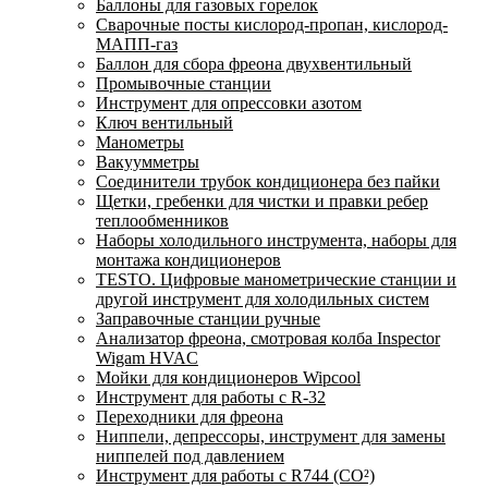
Баллоны для газовых горелок
Сварочные посты кислород-пропан, кислород-
МАПП-газ
Баллон для сбора фреона двухвентильный
Промывочные станции
Инструмент для опрессовки азотом
Ключ вентильный
Манометры
Вакуумметры
Соединители трубок кондиционера без пайки
Щетки, гребенки для чистки и правки ребер
теплообменников
Наборы холодильного инструмента, наборы для
монтажа кондиционеров
TESTO. Цифровые манометрические станции и
другой инструмент для холодильных систем
Заправочные станции ручные
Анализатор фреона, смотровая колба Inspector
Wigam HVAC
Мойки для кондиционеров Wipcool
Инструмент для работы с R-32
Переходники для фреона
Ниппели, депрессоры, инструмент для замены
ниппелей под давлением
Инструмент для работы с R744 (CO²)