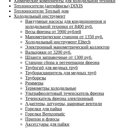
Химические компоненты для холодильной техники
Теплоносители (антифризы) DIXIS
Теплоносители Теплый дом
Холодильный инструмент
Вакуумные насосы для кондиционеров и
холодильной техники от 8400 руб.
Весы фреона от 5900 рублей
Манометрические станции от 1350 руб.
Холодильный инструмент Elitech
Электронный манометрический коллектор
Вальцовки от 3200 руб.
Шланги заправочные от 1300 руб.
Станции сбора и регенерации фреона
Трубогиб для медных труб
Труборасширитель для медных труб
Труборезы
Риммеры
Термометры холодильные
Ультрафиолетовый течеискатель фреона
Течеискатель фреона электронный
Адаптеры, штуцеры, шаровые вентили
Горелки для пайки
Горелки Bernzomatic
Припои и флюсы
Аксессуары для пайки