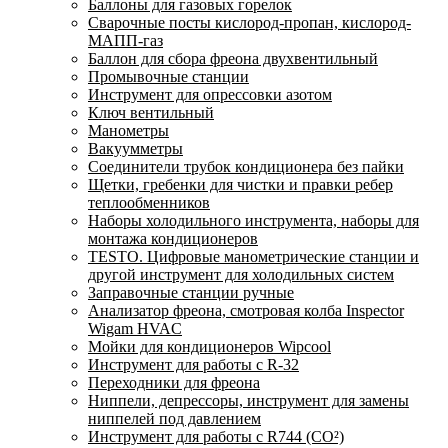
Баллоны для газовых горелок
Сварочные посты кислород-пропан, кислород-
МАПП-газ
Баллон для сбора фреона двухвентильный
Промывочные станции
Инструмент для опрессовки азотом
Ключ вентильный
Манометры
Вакуумметры
Соединители трубок кондиционера без пайки
Щетки, гребенки для чистки и правки ребер
теплообменников
Наборы холодильного инструмента, наборы для
монтажа кондиционеров
TESTO. Цифровые манометрические станции и
другой инструмент для холодильных систем
Заправочные станции ручные
Анализатор фреона, смотровая колба Inspector
Wigam HVAC
Мойки для кондиционеров Wipcool
Инструмент для работы с R-32
Переходники для фреона
Ниппели, депрессоры, инструмент для замены
ниппелей под давлением
Инструмент для работы с R744 (CO²)