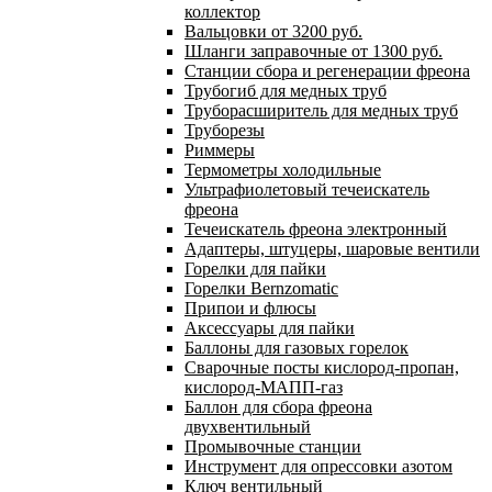
коллектор
Вальцовки от 3200 руб.
Шланги заправочные от 1300 руб.
Станции сбора и регенерации фреона
Трубогиб для медных труб
Труборасширитель для медных труб
Труборезы
Риммеры
Термометры холодильные
Ультрафиолетовый течеискатель
фреона
Течеискатель фреона электронный
Адаптеры, штуцеры, шаровые вентили
Горелки для пайки
Горелки Bernzomatic
Припои и флюсы
Аксессуары для пайки
Баллоны для газовых горелок
Сварочные посты кислород-пропан,
кислород-МАПП-газ
Баллон для сбора фреона
двухвентильный
Промывочные станции
Инструмент для опрессовки азотом
Ключ вентильный