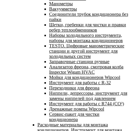
Манометры
Вакуумметры
Соединители трубок кондиционера без
пайки
Щетки, гребенки для чистки и правки
ребер теплообменников
Наборы холодильного инструмента,
наборы для монтажа кондиционеров
TESTO. Цифровые манометрические
станции и другой инструмент для
холодильных систем
Заправочные станции ручные
Анализатор фреона, смотровая колба
Inspector Wigam HVAC
Мойки для кондиционеров Wipcool
Инструмент для работы с R-32
Переходники для фреона
Ниппели, депрессоры, инструмент для
замены ниппелей под давлением
Инструмент для работы с R744 (CO²)
Дренажные помпы Wipcool
Сервис-пакет для чистки
кондиционера
Расходные материалы для монтажа
кондиционеров. Инструмент для монтажа