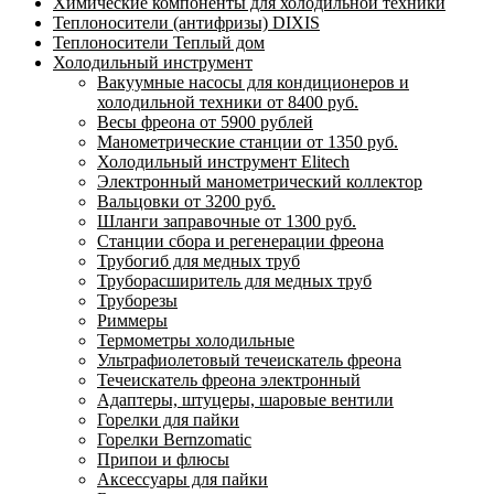
Химические компоненты для холодильной техники
Теплоносители (антифризы) DIXIS
Теплоносители Теплый дом
Холодильный инструмент
Вакуумные насосы для кондиционеров и
холодильной техники от 8400 руб.
Весы фреона от 5900 рублей
Манометрические станции от 1350 руб.
Холодильный инструмент Elitech
Электронный манометрический коллектор
Вальцовки от 3200 руб.
Шланги заправочные от 1300 руб.
Станции сбора и регенерации фреона
Трубогиб для медных труб
Труборасширитель для медных труб
Труборезы
Риммеры
Термометры холодильные
Ультрафиолетовый течеискатель фреона
Течеискатель фреона электронный
Адаптеры, штуцеры, шаровые вентили
Горелки для пайки
Горелки Bernzomatic
Припои и флюсы
Аксессуары для пайки