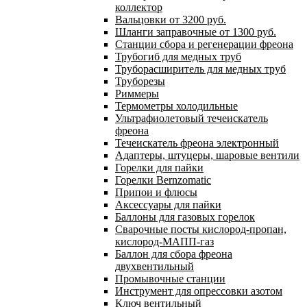
коллектор
Вальцовки от 3200 руб.
Шланги заправочные от 1300 руб.
Станции сбора и регенерации фреона
Трубогиб для медных труб
Труборасширитель для медных труб
Труборезы
Риммеры
Термометры холодильные
Ультрафиолетовый течеискатель
фреона
Течеискатель фреона электронный
Адаптеры, штуцеры, шаровые вентили
Горелки для пайки
Горелки Bernzomatic
Припои и флюсы
Аксессуары для пайки
Баллоны для газовых горелок
Сварочные посты кислород-пропан,
кислород-МАПП-газ
Баллон для сбора фреона
двухвентильный
Промывочные станции
Инструмент для опрессовки азотом
Ключ вентильный