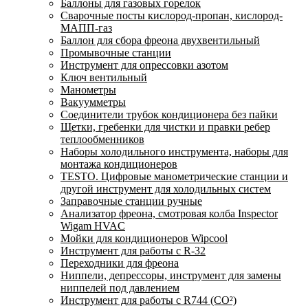
Баллоны для газовых горелок
Сварочные посты кислород-пропан, кислород-
МАПП-газ
Баллон для сбора фреона двухвентильный
Промывочные станции
Инструмент для опрессовки азотом
Ключ вентильный
Манометры
Вакуумметры
Соединители трубок кондиционера без пайки
Щетки, гребенки для чистки и правки ребер
теплообменников
Наборы холодильного инструмента, наборы для
монтажа кондиционеров
TESTO. Цифровые манометрические станции и
другой инструмент для холодильных систем
Заправочные станции ручные
Анализатор фреона, смотровая колба Inspector
Wigam HVAC
Мойки для кондиционеров Wipcool
Инструмент для работы с R-32
Переходники для фреона
Ниппели, депрессоры, инструмент для замены
ниппелей под давлением
Инструмент для работы с R744 (CO²)