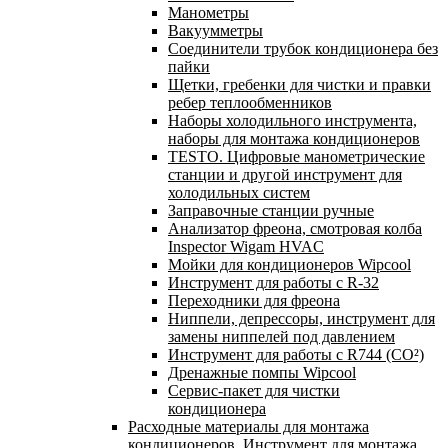
Манометры
Вакуумметры
Соединители трубок кондиционера без
пайки
Щетки, гребенки для чистки и правки
ребер теплообменников
Наборы холодильного инструмента,
наборы для монтажа кондиционеров
TESTO. Цифровые манометрические
станции и другой инструмент для
холодильных систем
Заправочные станции ручные
Анализатор фреона, смотровая колба
Inspector Wigam HVAC
Мойки для кондиционеров Wipcool
Инструмент для работы с R-32
Переходники для фреона
Ниппели, депрессоры, инструмент для
замены ниппелей под давлением
Инструмент для работы с R744 (CO²)
Дренажные помпы Wipcool
Сервис-пакет для чистки
кондиционера
Расходные материалы для монтажа
кондиционеров. Инструмент для монтажа