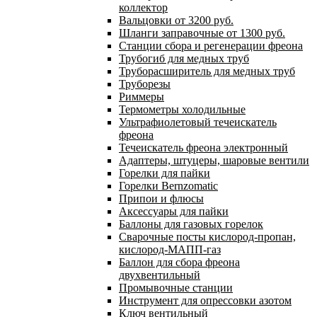
коллектор
Вальцовки от 3200 руб.
Шланги заправочные от 1300 руб.
Станции сбора и регенерации фреона
Трубогиб для медных труб
Труборасширитель для медных труб
Труборезы
Риммеры
Термометры холодильные
Ультрафиолетовый течеискатель
фреона
Течеискатель фреона электронный
Адаптеры, штуцеры, шаровые вентили
Горелки для пайки
Горелки Bernzomatic
Припои и флюсы
Аксессуары для пайки
Баллоны для газовых горелок
Сварочные посты кислород-пропан,
кислород-МАПП-газ
Баллон для сбора фреона
двухвентильный
Промывочные станции
Инструмент для опрессовки азотом
Ключ вентильный