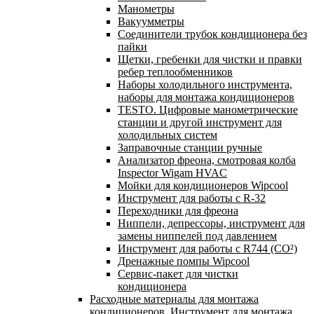
Манометры
Вакуумметры
Соединители трубок кондиционера без
пайки
Щетки, гребенки для чистки и правки
ребер теплообменников
Наборы холодильного инструмента,
наборы для монтажа кондиционеров
TESTO. Цифровые манометрические
станции и другой инструмент для
холодильных систем
Заправочные станции ручные
Анализатор фреона, смотровая колба
Inspector Wigam HVAC
Мойки для кондиционеров Wipcool
Инструмент для работы с R-32
Переходники для фреона
Ниппели, депрессоры, инструмент для
замены ниппелей под давлением
Инструмент для работы с R744 (CO²)
Дренажные помпы Wipcool
Сервис-пакет для чистки
кондиционера
Расходные материалы для монтажа
кондиционеров. Инструмент для монтажа