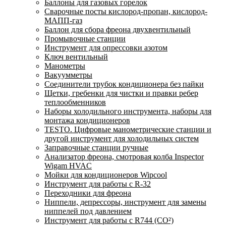
Баллоны для газовых горелок
Сварочные посты кислород-пропан, кислород-
МАПП-газ
Баллон для сбора фреона двухвентильный
Промывочные станции
Инструмент для опрессовки азотом
Ключ вентильный
Манометры
Вакуумметры
Соединители трубок кондиционера без пайки
Щетки, гребенки для чистки и правки ребер
теплообменников
Наборы холодильного инструмента, наборы для
монтажа кондиционеров
TESTO. Цифровые манометрические станции и
другой инструмент для холодильных систем
Заправочные станции ручные
Анализатор фреона, смотровая колба Inspector
Wigam HVAC
Мойки для кондиционеров Wipcool
Инструмент для работы с R-32
Переходники для фреона
Ниппели, депрессоры, инструмент для замены
ниппелей под давлением
Инструмент для работы с R744 (CO²)