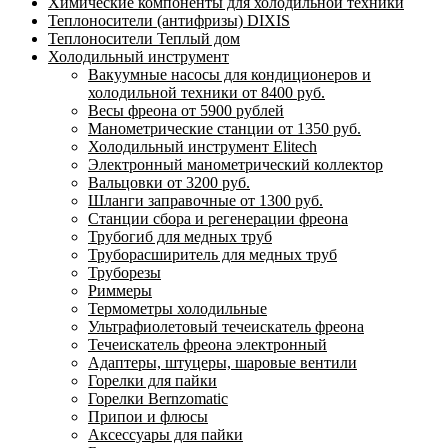
Химические компоненты для холодильной техники
Теплоносители (антифризы) DIXIS
Теплоносители Теплый дом
Холодильный инструмент
Вакуумные насосы для кондиционеров и
холодильной техники от 8400 руб.
Весы фреона от 5900 рублей
Манометрические станции от 1350 руб.
Холодильный инструмент Elitech
Электронный манометрический коллектор
Вальцовки от 3200 руб.
Шланги заправочные от 1300 руб.
Станции сбора и регенерации фреона
Трубогиб для медных труб
Труборасширитель для медных труб
Труборезы
Риммеры
Термометры холодильные
Ультрафиолетовый течеискатель фреона
Течеискатель фреона электронный
Адаптеры, штуцеры, шаровые вентили
Горелки для пайки
Горелки Bernzomatic
Припои и флюсы
Аксессуары для пайки