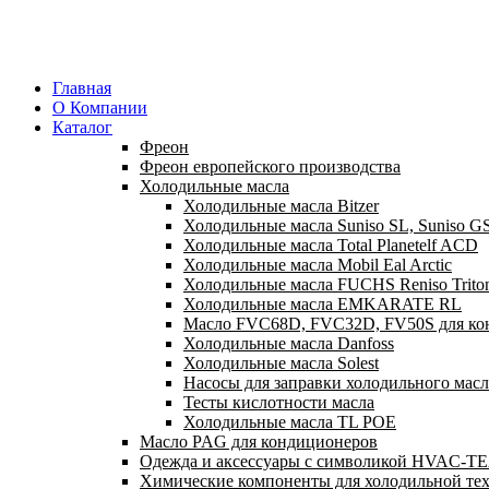
Главная
О Компании
Каталог
Фреон
Фреон европейского производства
Холодильные масла
Холодильные масла Bitzer
Холодильные масла Suniso SL, Suniso G
Холодильные масла Total Planetelf ACD
Холодильные масла Mobil Eal Arctic
Холодильные масла FUCHS Reniso Trito
Холодильные масла EMKARATE RL
Масло FVC68D, FVC32D, FV50S для ко
Холодильные масла Danfoss
Холодильные масла Solest
Насосы для заправки холодильного масл
Тесты кислотности масла
Холодильные масла TL POE
Масло PAG для кондиционеров
Одежда и аксессуары с символикой HVAC-
Химические компоненты для холодильной те