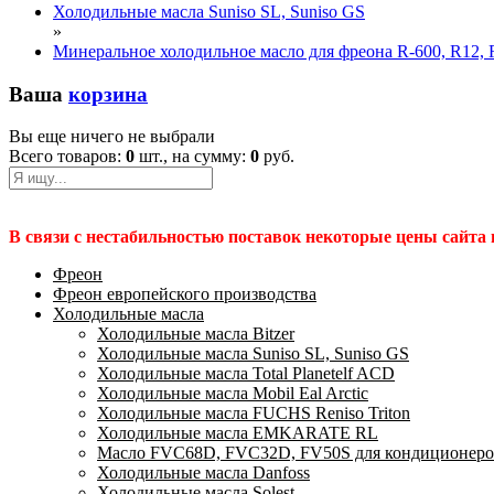
Холодильные масла Suniso SL, Suniso GS
»
Минеральное холодильное масло для фреона R-600, R12, 
Ваша
корзина
Вы еще ничего не выбрали
Всего товаров:
0
шт., на сумму:
0
руб.
В связи с нестабильностью поставок некоторые цены сайта
Фреон
Фреон европейского производства
Холодильные масла
Холодильные масла Bitzer
Холодильные масла Suniso SL, Suniso GS
Холодильные масла Total Planetelf ACD
Холодильные масла Mobil Eal Arctic
Холодильные масла FUCHS Reniso Triton
Холодильные масла EMKARATE RL
Масло FVC68D, FVC32D, FV50S для кондиционеро
Холодильные масла Danfoss
Холодильные масла Solest