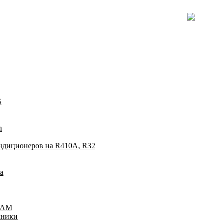
S
n
ндиционеров на R410A, R32
а
TEAM
хники