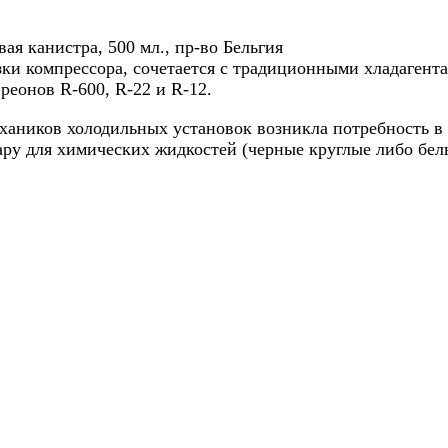
я канистра, 500 мл., пр-во Бельгия
азки компрессора, сочетается с традиционными хладагент
еонов R-600, R-22 и R-12.
ехаников холодильных установок возникла потребность в 
ару для химических жидкостей (черные круглые либо бел