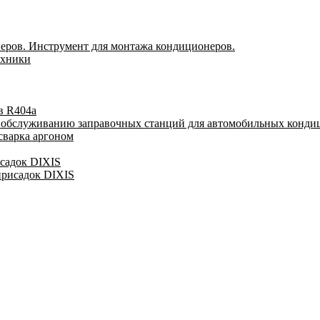
еров. Инструмент для монтажа кондиционеров.
ехники
в R404a
у обслуживанию заправочных станций для автомобильных конди
сварка аргоном
исадок DIXIS
присадок DIXIS