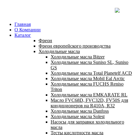
Главная
О Компании
Каталог
Фреон
Фреон европейского производства
Холодильные масла
Холодильные масла Bitzer
Холодильные масла Suniso SL, Suniso
GS
Холодильные масла Total Planetelf ACD
Холодильные масла Mobil Eal Arctic
Холодильные масла FUCHS Reniso
Triton
Холодильные масла EMKARATE RL
Масло FVC68D, FVC32D, FV50S для
кондиционеров на R410A, R32
Холодильные масла Danfoss
Холодильные масла Solest
Насосы для заправки холодильного
масла
Тесты кислотности масла