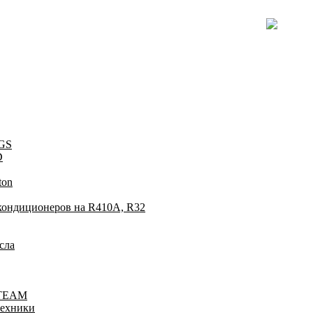
 GS
D
ton
ондиционеров на R410A, R32
сла
-TEAM
техники