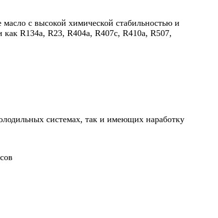
е масло с высокой химической стабильностью и
как R134a, R23, R404a, R407c, R410а, R507,
олодильных системах, так и имеющих наработку
осов