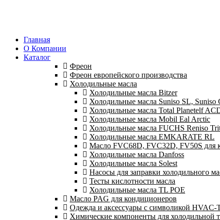
Главная
О Компании
Каталог
Фреон
Фреон европейского производства
Холодильные масла
Холодильные масла Bitzer
Холодильные масла Suniso SL, Suniso
Холодильные масла Total Planetelf AC
Холодильные масла Mobil Eal Arctic
Холодильные масла FUCHS Reniso Tri
Холодильные масла EMKARATE RL
Масло FVC68D, FVC32D, FV50S для к
Холодильные масла Danfoss
Холодильные масла Solest
Насосы для заправки холодильного ма
Тесты кислотности масла
Холодильные масла TL POE
Масло PAG для кондиционеров
Одежда и аксессуары с символикой HVAC
Химические компоненты для холодильной 