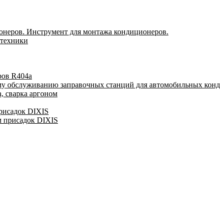
онеров. Инструмент для монтажа кондиционеров.
 техники
ров R404a
му обслуживанию заправочных станций для автомобильных кон
, сварка аргоном
присадок DIXIS
м присадок DIXIS