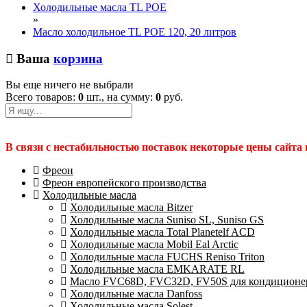
Холодильные масла TL POE
»
Масло холодильное TL POE 120, 20 литров
Ваша
корзина
Вы еще ничего не выбрали
Всего товаров:
0
шт., на сумму:
0
руб.
В связи с нестабильностью поставок некоторые цены сайта
Фреон
Фреон европейского производства
Холодильные масла
Холодильные масла Bitzer
Холодильные масла Suniso SL, Suniso GS
Холодильные масла Total Planetelf ACD
Холодильные масла Mobil Eal Arctic
Холодильные масла FUCHS Reniso Triton
Холодильные масла EMKARATE RL
Масло FVC68D, FVC32D, FV50S для кондиционер
Холодильные масла Danfoss
Холодильные масла Solest