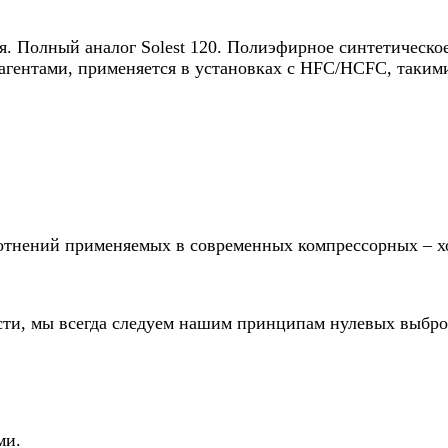
я. Полный аналог Solest 120. Полиэфирное синтетическо
гентами, применяется в установках с HFC/HCFC, такими 
лотнений применяемых в современных компрессорных – х
ости, мы всегда следуем нашим принципам нулевых выбр
ами.