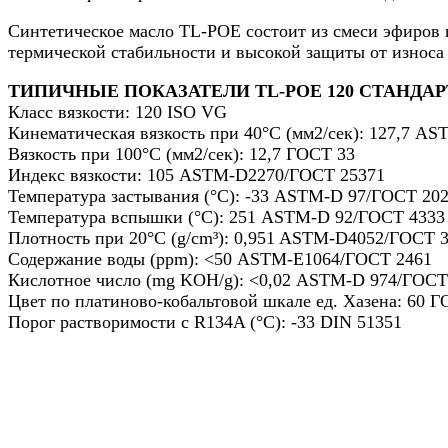
Синтетическое масло TL-POE состоит из смеси эфиров 
термической стабильности и высокой защиты от износ
ТИПИЧНЫЕ ПОКАЗАТЕЛИ TL-POE 120 СТАНДА
Класс вязкости: 120 ISO VG
Кинематическая вязкость при 40°C (мм2/сек): 127,7 A
Вязкость при 100°C (мм2/сек): 12,7 ГОСТ 33
Индекс вязкости: 105 ASTM-D2270/ГОСТ 25371
Температура застывания (°C): -33 ASTM-D 97/ГОСТ 20
Температура вспышки (°C): 251 ASTM-D 92/ГОСТ 4333
Плотность при 20°C (g/cm³): 0,951 ASTM-D4052/ГОСТ 
Содержание воды (ppm): <50 ASTM-E1064/ГОСТ 2461
Кислотное число (mg KOH/g): <0,02 ASTM-D 974/ГОСТ
Цвет по платиново-кобальтовой шкале ед. Хазена: 60 Г
Порог растворимости с R134A (°C): -33 DIN 51351
Назад в выбранную категорию