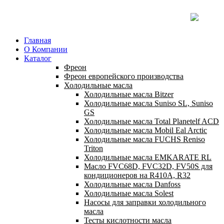
Главная
О Компании
Каталог
Фреон
Фреон европейского производства
Холодильные масла
Холодильные масла Bitzer
Холодильные масла Suniso SL, Suniso
GS
Холодильные масла Total Planetelf ACD
Холодильные масла Mobil Eal Arctic
Холодильные масла FUCHS Reniso
Triton
Холодильные масла EMKARATE RL
Масло FVC68D, FVC32D, FV50S для
кондиционеров на R410A, R32
Холодильные масла Danfoss
Холодильные масла Solest
Насосы для заправки холодильного
масла
Тесты кислотности масла