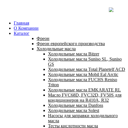
Главная
О Компании
Каталог
Фреон
Фреон европейского производства
Холодильные масла
Холодильные масла Bitzer
Холодильные масла Suniso SL, Suniso
GS
Холодильные масла Total Planetelf ACD
Холодильные масла Mobil Eal Arctic
Холодильные масла FUCHS Reniso
Triton
Холодильные масла EMKARATE RL
Масло FVC68D, FVC32D, FV50S для
кондиционеров на R410A, R32
Холодильные масла Danfoss
Холодильные масла Solest
Насосы для заправки холодильного
масла
Тесты кислотности масла