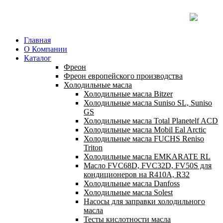
Главная
О Компании
Каталог
Фреон
Фреон европейского производства
Холодильные масла
Холодильные масла Bitzer
Холодильные масла Suniso SL, Suniso
GS
Холодильные масла Total Planetelf ACD
Холодильные масла Mobil Eal Arctic
Холодильные масла FUCHS Reniso
Triton
Холодильные масла EMKARATE RL
Масло FVC68D, FVC32D, FV50S для
кондиционеров на R410A, R32
Холодильные масла Danfoss
Холодильные масла Solest
Насосы для заправки холодильного
масла
Тесты кислотности масла