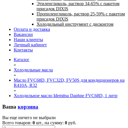
Этиленгликоль, раствор 34-65% с пакетом
присадок DIXIS
Пропиленгликоль, раствор 25-59% с пакетом
присадок DIXIS
Холодильный инструмент с дисконтом
Оплата и доставка
Вакансии
Наши клиенты
Личный кабинет
Контакты
Каталог
»
Холодильные масла
»
Масло FVC68D, FVC32D, FV50S для кондиционеров на
R410A, R32
»
Холодильное масло Idemitsu Daphne FVC68D, 1 литр
Ваша
корзина
Вы еще ничего не выбрали
Всего товаров:
0
шт., на сумму:
0
руб.