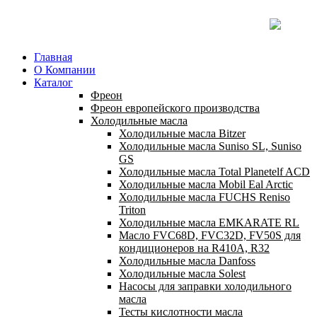
Главная
О Компании
Каталог
Фреон
Фреон европейского производства
Холодильные масла
Холодильные масла Bitzer
Холодильные масла Suniso SL, Suniso
GS
Холодильные масла Total Planetelf ACD
Холодильные масла Mobil Eal Arctic
Холодильные масла FUCHS Reniso
Triton
Холодильные масла EMKARATE RL
Масло FVC68D, FVC32D, FV50S для
кондиционеров на R410A, R32
Холодильные масла Danfoss
Холодильные масла Solest
Насосы для заправки холодильного
масла
Тесты кислотности масла