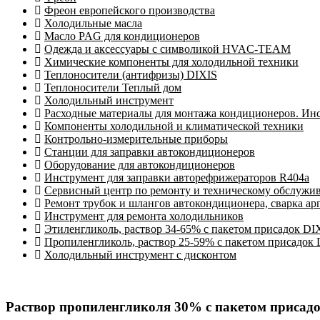
Фреон европейского производства
Холодильные масла
Масло PAG для кондиционеров
Одежда и аксессуары с символикой HVAC-TEAM
Химические компоненты для холодильной техники
Теплоносители (антифризы) DIXIS
Теплоносители Теплый дом
Холодильный инструмент
Расходные материалы для монтажа кондиционеров. Ин
Компоненты холодильной и климатической техники
Контрольно-измерительные приборы
Станции для заправки автокондиционеров
Оборудование для автокондиционеров
Инструмент для заправки авторефрижераторов R404a
Сервисный центр по ремонту и техническому обслужи
Ремонт трубок и шлангов автокондиционера, сварка ар
Инструмент для ремонта холодильников
Этиленгликоль, раствор 34-65% с пакетом присадок DI
Пропиленгликоль, раствор 25-59% с пакетом присадок
Холодильный инструмент с дисконтом
Раствор пропиленгликоля 30% с пакетом присадок