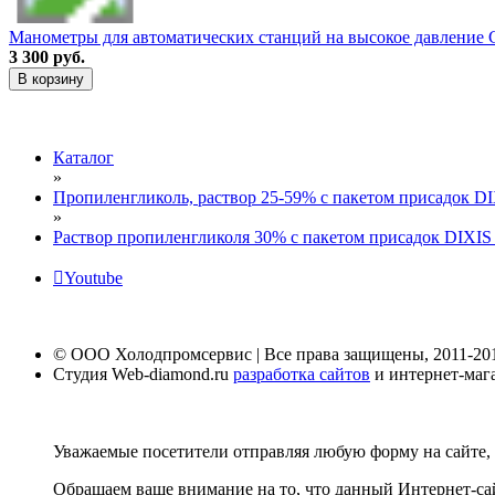
Манометры для автоматических станций на высокое давление
3 300 руб.
В корзину
Каталог
»
Пропиленгликоль, раствор 25-59% с пакетом присадок D
»
Раствор пропиленгликоля 30% с пакетом присадок DIXIS в
Youtube
© ООО Холодпромсервис | Все права защищены, 2011-20
Студия Web-diamond.ru
разработка сайтов
и интернет-маг
Уважаемые посетители отправляя любую форму на сайте, 
Обращаем ваше внимание на то, что данный Интернет-са