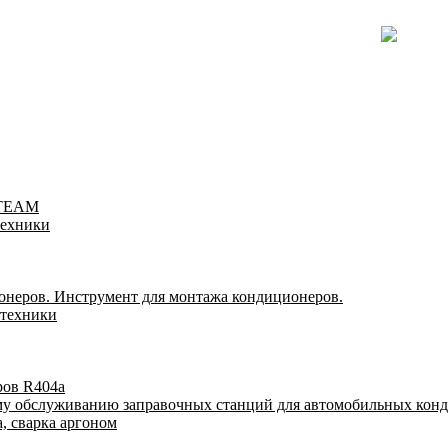
-TEAM
техники
онеров. Инструмент для монтажа кондиционеров.
 техники
ров R404a
му обслуживанию заправочных станций для автомобильных кон
, сварка аргоном