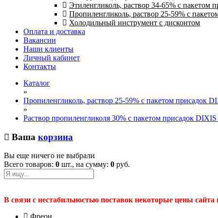
Этиленгликоль, раствор 34-65% с пакетом 
Пропиленгликоль, раствор 25-59% с пакето
Холодильный инструмент с дисконтом
Оплата и доставка
Вакансии
Наши клиенты
Личный кабинет
Контакты
Каталог
»
Пропиленгликоль, раствор 25-59% с пакетом присадок D
»
Раствор пропиленгликоля 30% с пакетом присадок DIXIS в
Ваша
корзина
Вы еще ничего не выбрали
Всего товаров:
0
шт., на сумму:
0
руб.
В связи с нестабильностью поставок некоторые цены сайта
Фреон