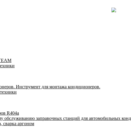
-TEAM
техники
онеров. Инструмент для монтажа кондиционеров.
 техники
ров R404a
му обслуживанию заправочных станций для автомобильных кон
, сварка аргоном