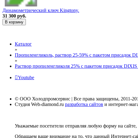
Динамометрический ключ Kingtony.
31 300 руб.
В корзину
Каталог
»
Пропиленгликоль, раствор 25-59% с пакетом присадок D
»
Раствор пропиленгликоля 25% с пакетом присадок DIXIS в
Youtube
© ООО Холодпромсервис | Все права защищены, 2011-20
Студия Web-diamond.ru
разработка сайтов
и интернет-маг
Уважаемые посетители отправляя любую форму на сайте, 
Обращаем ваше внимание на то, что данный Интернет-са