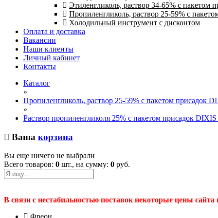
Этиленгликоль, раствор 34-65% с пакетом 
Пропиленгликоль, раствор 25-59% с пакето
Холодильный инструмент с дисконтом
Оплата и доставка
Вакансии
Наши клиенты
Личный кабинет
Контакты
Каталог
»
Пропиленгликоль, раствор 25-59% с пакетом присадок D
»
Раствор пропиленгликоля 25% с пакетом присадок DIXIS в
Ваша
корзина
Вы еще ничего не выбрали
Всего товаров:
0
шт., на сумму:
0
руб.
В связи с нестабильностью поставок некоторые цены сайта
Фреон