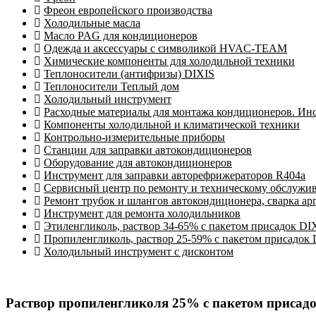
Фреон европейского производства
Холодильные масла
Масло PAG для кондиционеров
Одежда и аксессуары с символикой HVAC-TEAM
Химические компоненты для холодильной техники
Теплоносители (антифризы) DIXIS
Теплоносители Теплый дом
Холодильный инструмент
Расходные материалы для монтажа кондиционеров. Ин
Компоненты холодильной и климатической техники
Контрольно-измерительные приборы
Станции для заправки автокондиционеров
Оборудование для автокондиционеров
Инструмент для заправки авторефрижераторов R404a
Сервисный центр по ремонту и техническому обслужи
Ремонт трубок и шлангов автокондиционера, сварка ар
Инструмент для ремонта холодильников
Этиленгликоль, раствор 34-65% с пакетом присадок DI
Пропиленгликоль, раствор 25-59% с пакетом присадок
Холодильный инструмент с дисконтом
Раствор пропиленгликоля 25% с пакетом присадок