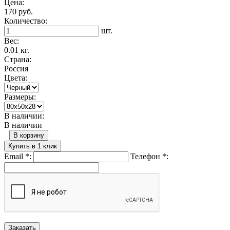
Цена:
170 руб.
Количество:
шт.
Вес:
0.01 кг.
Страна:
Россия
Цвета:
Размеры:
В наличии:
В наличии
В корзину
Купить в 1 клик
Email
*
:
Телефон
*
: