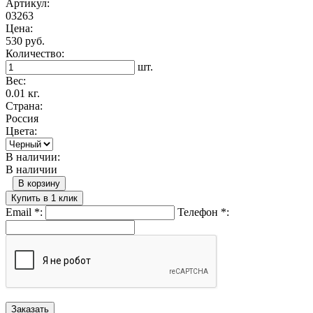
Артикул:
03263
Цена:
530 руб.
Количество:
шт.
Вес:
0.01 кг.
Страна:
Россия
Цвета:
В наличии:
В наличии
В корзину
Купить в 1 клик
Email
*
:
Телефон
*
: