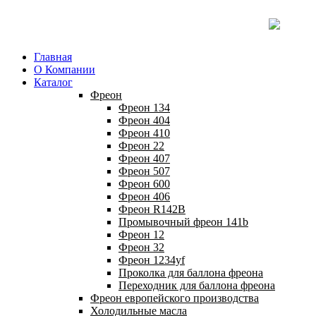
Главная
О Компании
Каталог
Фреон
Фреон 134
Фреон 404
Фреон 410
Фреон 22
Фреон 407
Фреон 507
Фреон 600
Фреон 406
Фреон R142B
Промывочный фреон 141b
Фреон 12
Фреон 32
Фреон 1234yf
Проколка для баллона фреона
Переходник для баллона фреона
Фреон европейского производства
Холодильные масла