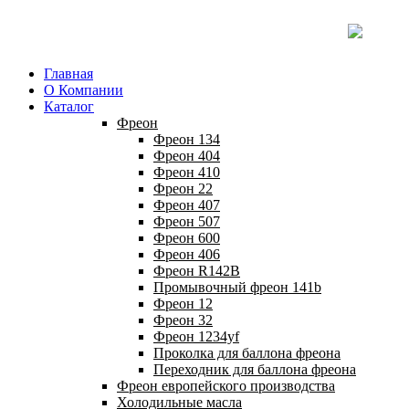
Главная
О Компании
Каталог
Фреон
Фреон 134
Фреон 404
Фреон 410
Фреон 22
Фреон 407
Фреон 507
Фреон 600
Фреон 406
Фреон R142B
Промывочный фреон 141b
Фреон 12
Фреон 32
Фреон 1234yf
Проколка для баллона фреона
Переходник для баллона фреона
Фреон европейского производства
Холодильные масла