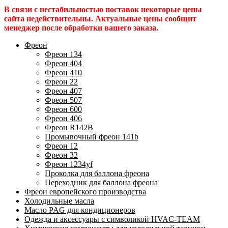
В связи с нестабильностью поставок некоторые цены
сайта недействительны. Актуальные цены сообщит
менеджер после обработки вашего заказа.
Фреон
Фреон 134
Фреон 404
Фреон 410
Фреон 22
Фреон 407
Фреон 507
Фреон 600
Фреон 406
Фреон R142B
Промывочный фреон 141b
Фреон 12
Фреон 32
Фреон 1234yf
Проколка для баллона фреона
Переходник для баллона фреона
Фреон европейского производства
Холодильные масла
Масло PAG для кондиционеров
Одежда и аксессуары с символикой HVAC-TEAM