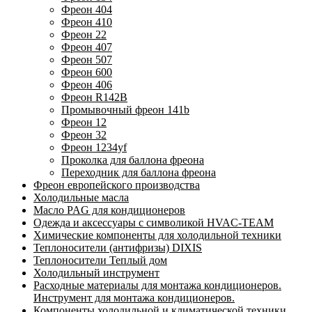
Фреон 404
Фреон 410
Фреон 22
Фреон 407
Фреон 507
Фреон 600
Фреон 406
Фреон R142B
Промывочный фреон 141b
Фреон 12
Фреон 32
Фреон 1234yf
Проколка для баллона фреона
Переходник для баллона фреона
Фреон европейского производства
Холодильные масла
Масло PAG для кондиционеров
Одежда и аксессуары с символикой HVAC-TEAM
Химические компоненты для холодильной техники
Теплоносители (антифризы) DIXIS
Теплоносители Теплый дом
Холодильный инструмент
Расходные материалы для монтажа кондиционеров.
Инструмент для монтажа кондиционеров.
Компоненты холодильной и климатической техники