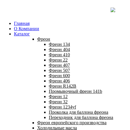
Главная
О Компании
Каталог
Фреон
Фреон 134
Фреон 404
Фреон 410
Фреон 22
Фреон 407
Фреон 507
Фреон 600
Фреон 406
Фреон R142B
Промывочный фреон 141b
Фреон 12
Фреон 32
Фреон 1234yf
Проколка для баллона фреона
Переходник для баллона фреона
Фреон европейского производства
Холодильные масла