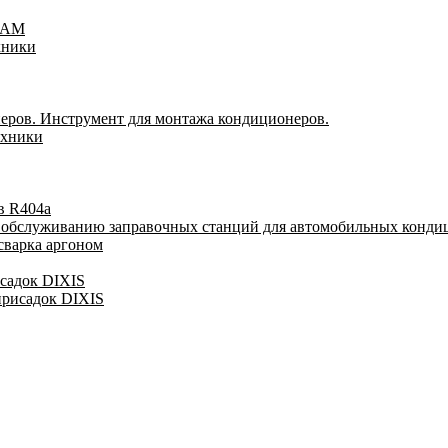
TEAM
хники
еров. Инструмент для монтажа кондиционеров.
ехники
в R404a
у обслуживанию заправочных станций для автомобильных конди
сварка аргоном
исадок DIXIS
присадок DIXIS