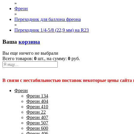
»
Фреон
»
Переходник для баллона фреона
»
Переходник 1/4-5/8 (22,9 мм) на R23
Ваша
корзина
Вы еще ничего не выбрали
Всего товаров:
0
шт., на сумму:
0
руб.
В связи с нестабильностью поставок некоторые цены сайта
Фреон
Фреон 134
Фреон 404
Фреон 410
Фреон 22
Фреон 407
Фреон 507
Фреон 600
Фреон 406