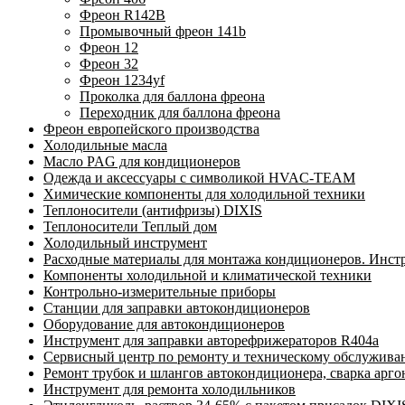
Фреон R142B
Промывочный фреон 141b
Фреон 12
Фреон 32
Фреон 1234yf
Проколка для баллона фреона
Переходник для баллона фреона
Фреон европейского производства
Холодильные масла
Масло PAG для кондиционеров
Одежда и аксессуары с символикой HVAC-TEAM
Химические компоненты для холодильной техники
Теплоносители (антифризы) DIXIS
Теплоносители Теплый дом
Холодильный инструмент
Расходные материалы для монтажа кондиционеров. Инст
Компоненты холодильной и климатической техники
Контрольно-измерительные приборы
Станции для заправки автокондиционеров
Оборудование для автокондиционеров
Инструмент для заправки авторефрижераторов R404a
Сервисный центр по ремонту и техническому обслужива
Ремонт трубок и шлангов автокондиционера, сварка арг
Инструмент для ремонта холодильников