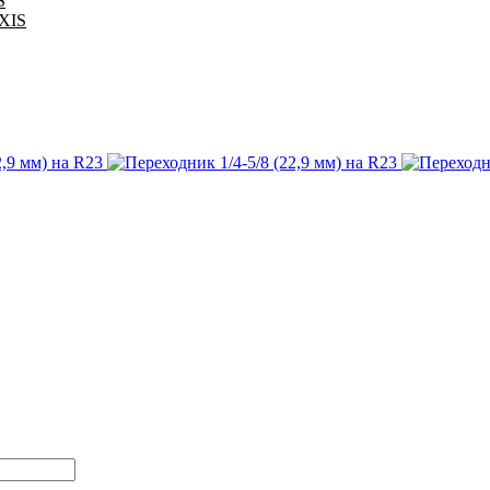
S
IXIS