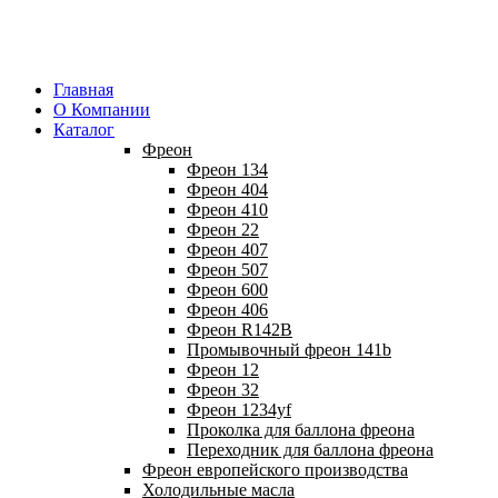
Главная
О Компании
Каталог
Фреон
Фреон 134
Фреон 404
Фреон 410
Фреон 22
Фреон 407
Фреон 507
Фреон 600
Фреон 406
Фреон R142B
Промывочный фреон 141b
Фреон 12
Фреон 32
Фреон 1234yf
Проколка для баллона фреона
Переходник для баллона фреона
Фреон европейского производства
Холодильные масла