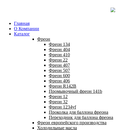
Главная
О Компании
Каталог
Фреон
Фреон 134
Фреон 404
Фреон 410
Фреон 22
Фреон 407
Фреон 507
Фреон 600
Фреон 406
Фреон R142B
Промывочный фреон 141b
Фреон 12
Фреон 32
Фреон 1234yf
Проколка для баллона фреона
Переходник для баллона фреона
Фреон европейского производства
Холодильные масла