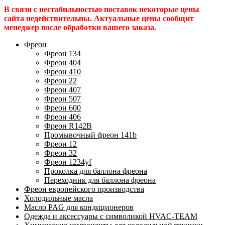
В связи с нестабильностью поставок некоторые цены
сайта недействительны. Актуальные цены сообщит
менеджер после обработки вашего заказа.
Фреон
Фреон 134
Фреон 404
Фреон 410
Фреон 22
Фреон 407
Фреон 507
Фреон 600
Фреон 406
Фреон R142B
Промывочный фреон 141b
Фреон 12
Фреон 32
Фреон 1234yf
Проколка для баллона фреона
Переходник для баллона фреона
Фреон европейского производства
Холодильные масла
Масло PAG для кондиционеров
Одежда и аксессуары с символикой HVAC-TEAM