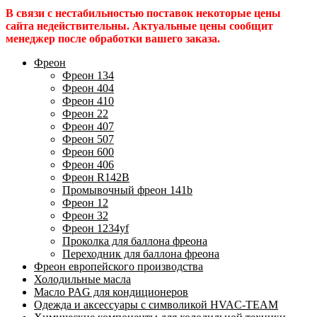
В связи с нестабильностью поставок некоторые цены
сайта недействительны. Актуальные цены сообщит
менеджер после обработки вашего заказа.
Фреон
Фреон 134
Фреон 404
Фреон 410
Фреон 22
Фреон 407
Фреон 507
Фреон 600
Фреон 406
Фреон R142B
Промывочный фреон 141b
Фреон 12
Фреон 32
Фреон 1234yf
Проколка для баллона фреона
Переходник для баллона фреона
Фреон европейского производства
Холодильные масла
Масло PAG для кондиционеров
Одежда и аксессуары с символикой HVAC-TEAM