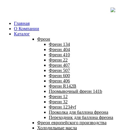
Главная
О Компании
Каталог
Фреон
Фреон 134
Фреон 404
Фреон 410
Фреон 22
Фреон 407
Фреон 507
Фреон 600
Фреон 406
Фреон R142B
Промывочный фреон 141b
Фреон 12
Фреон 32
Фреон 1234yf
Проколка для баллона фреона
Переходник для баллона фреона
Фреон европейского производства
Холодильные масла