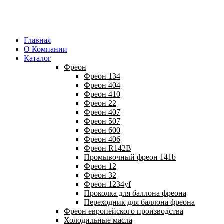
Главная
О Компании
Каталог
Фреон
Фреон 134
Фреон 404
Фреон 410
Фреон 22
Фреон 407
Фреон 507
Фреон 600
Фреон 406
Фреон R142B
Промывочный фреон 141b
Фреон 12
Фреон 32
Фреон 1234yf
Проколка для баллона фреона
Переходник для баллона фреона
Фреон европейского производства
Холодильные масла