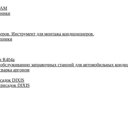
TEAM
хники
еров. Инструмент для монтажа кондиционеров.
ехники
в R404a
у обслуживанию заправочных станций для автомобильных конди
сварка аргоном
исадок DIXIS
присадок DIXIS