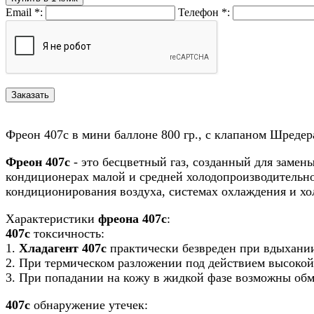
Email
*
:
Телефон
*
:
Фреон 407c в мини баллоне 800 гр., с клапаном Шредер
Фреон 407c
- это бесцветный газ, созданный для заме
кондиционерах малой и средней холодопроизводительн
кондиционирования воздуха, системах охлаждения и хо
Характеристики
фреона 407c
:
407c
токсичность:
1.
Хладагент 407c
практически безвреден при вдыхании
2. При термическом разложении под действием высокой
3. При попадании на кожу в жидкой фазе возможны об
407c
обнаружение утечек: