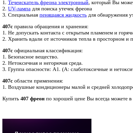
1.
Течеискатель фреона электронный
, который Вы може
2.
UV-лампа
для поиска утечек фреона
3. Специальная
пенящаяся жидкость
для обнаружения ут
407c
правила обращения и хранения:
1. Не допускать контакта с открытым пламенем и горя
2. Хранить вдали от источников тепла в просторном и
407c
официальная классификация:
1. Безопасное вещество.
2. Нетоксичная и негорючая среда.
3. Группа опасности: А1. (А: слаботоксичные и нетокс
407c
области применения:
1. Воздушные кондиционеры малой и средней холодопр
Купить
407 фреон
по хорошей цене Вы всегда можете в