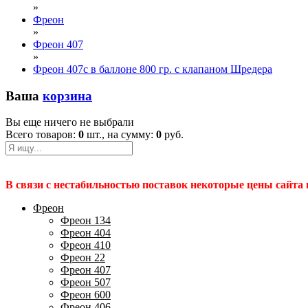
»
Фреон
»
Фреон 407
»
Фреон 407c в баллоне 800 гр. с клапаном Шредера
Ваша
корзина
Вы еще ничего не выбрали
Всего товаров:
0
шт., на сумму:
0
руб.
В связи с нестабильностью поставок некоторые цены сайта
Фреон
Фреон 134
Фреон 404
Фреон 410
Фреон 22
Фреон 407
Фреон 507
Фреон 600
Фреон 406