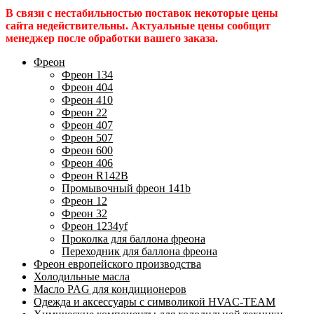
В связи с нестабильностью поставок некоторые цены
сайта недействительны. Актуальные цены сообщит
менеджер после обработки вашего заказа.
Фреон
Фреон 134
Фреон 404
Фреон 410
Фреон 22
Фреон 407
Фреон 507
Фреон 600
Фреон 406
Фреон R142B
Промывочный фреон 141b
Фреон 12
Фреон 32
Фреон 1234yf
Проколка для баллона фреона
Переходник для баллона фреона
Фреон европейского производства
Холодильные масла
Масло PAG для кондиционеров
Одежда и аксессуары с символикой HVAC-TEAM