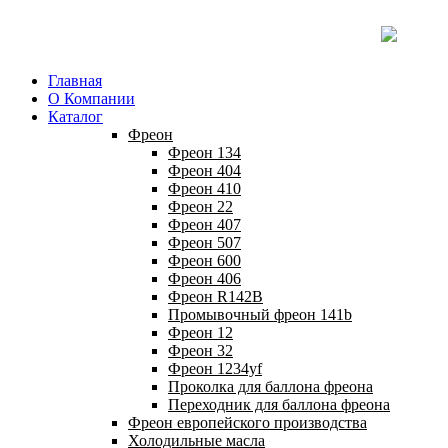
Главная
О Компании
Каталог
Фреон
Фреон 134
Фреон 404
Фреон 410
Фреон 22
Фреон 407
Фреон 507
Фреон 600
Фреон 406
Фреон R142B
Промывочный фреон 141b
Фреон 12
Фреон 32
Фреон 1234yf
Проколка для баллона фреона
Переходник для баллона фреона
Фреон европейского производства
Холодильные масла